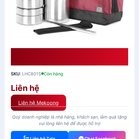
Bộ Hộp Cơm Giữ Nhiệt L&L 910ml –
LHC8015
SKU:
LHC8015
Còn hàng
Liên hệ
Liên hệ Mekoong
Quý doanh nghiệp là nhà hàng, khách sạn, làm quà tặng
vui lòng liên hệ để được hỗ trợ
Liên hệ Zalo
Chat Facebook