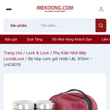
S
k
i
p
Sản phẩm
t
o
c
Báo giá
Quà Tặng
Đồ Nhà Hàng Khách Sạn
Liên 
o
n
Trang chủ
/
Lock & Lock
/
Phụ Kiện Nhà Bếp
t
Lock&Lock
/ Bộ hộp cơm giữ nhiệt L&L 910ml –
e
LHC8015
n
t