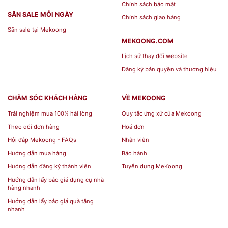
Chính sách bảo mật
Lock&lock
hay các sản phẩm
đồ nhựa gia
SĂN SALE MỖI NGÀY
Chính sách giao hàng
dụng
và các sản phẩm
đồ gia dụng
tại cửa hàng
Săn sale tại Mekoong
chúng tôi, vui lòng liên hệ theo thông tin sau để
MEKOONG.COM
đặt hàng sỉ – lẻ:
Lịch sử thay đổi website
Đăng ký bản quyền và thương hiệu
Địa chỉ: 439 Đ. Cách Mạng Tháng 8 Phường 13,
Quận 10, Thành phố Hồ Chí Minh
CHĂM SÓC KHÁCH HÀNG
VỀ MEKOONG
Trải nghiệm mua 100% hài lòng
Quy tắc ứng xử của Mekoong
Hotline:
0768 071727
Theo dõi đơn hàng
Hoá đơn
Hỏi đáp Mekoong - FAQs
Nhân viên
Website:
mekoong.com
Hướng dẫn mua hàng
Bảo hành
Huóng dẫn đăng ký thành viên
Tuyển dụng MeKoong
Hướng dẫn lấy báo giá dụng cụ nhà
hàng nhanh
Hướng dẫn lấy báo giá quà tặng
nhanh