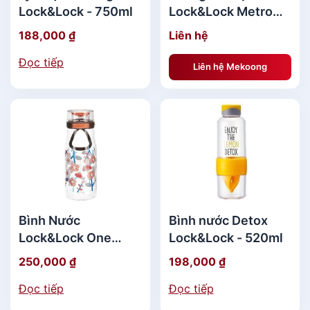
bảo quản thực phẩm tốt hơn.
Lock&Lock - 750ml
Lock&Lock Metro
Double - 470ml
188,000
₫
Liên hệ
Sản phẩm còn được kèm thêm đũa đi kèm, thuận
tiện cho việc sử dụng.
Đọc tiếp
Liên hệ Mekoong
Bộ hộp cơm giữ nhiệt Lock&Lock còn trang bị túi
vải, quai cầm chắc chắc giúp cầm nắm và di
chuyển tốt hơn.
Hướng dẫn bảo quản:
Bảo quản nơi khô ráo, thoáng mát
Bình Nước
Bình nước Detox
Tránh va đập mạnh
Lock&Lock One
Lock&Lock - 520ml
Touch - 500ml
Bộ gồm :
250,000
₫
198,000
₫
Đọc tiếp
Đọc tiếp
- 1 x hộp dung tích 350ml, kích thước Ø9.3 x