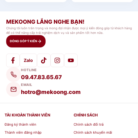
12cm
- 2 x hộp dung tích 280ml, kích thước Ø9.3 x
4.6cm
MEKOONG LẮNG NGHE BẠN!
- 1 đôi đũa Inox dài 18.7cm
Chúng tôi luôn trân trọng và mong đợi nhận được mọi ý kiến đóng góp từ khách hàng
để có thể nâng cấp trải nghiệm dịch vụ và sản phẩm tốt hơn nữa.
- túi giữ nhiệt màu đỏ kích thước 20 x 14 x 10cm
ĐÓNG GÓP Ý KIẾN
Lưu ý khi sử dụng:
Zalo
- Nên rửa sạch với xà phòng trước khi sử dụng
HOTLINE
09.47.83.65.67
-Tránh va đập mạnh , không dùng cọ hay búi sắt
EMAIL
để chùi rửa sản phẩm
hotro@mekoong.com
Địa chỉ đặt mua Bộ hộp cơm giữ nhiệt
TÀI KHOÀN THÀNH VIÊN
CHÍNH SÁCH
Lock&Lock
Đăng ký thành viên
Chính sách đổi trả
Nếu bạn có nhu cầu đặt
Hộp cơm giữ nhiệt
Thành viên đăng nhập
Chính sách khuyến mãi