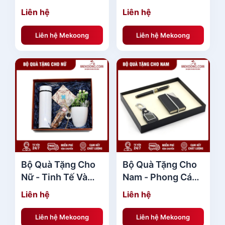
Thức Vị Trà Tinh
Xanh, Thân Thiện
Liên hệ
Liên hệ
Hoa
Với Môi Trường
Liên hệ Mekoong
Liên hệ Mekoong
Bộ Quà Tặng Cho
Bộ Quà Tặng Cho
Nữ - Tinh Tế Và
Nam - Phong Cách
Thanh Lịch
Lịch Lãm, Sang
Liên hệ
Liên hệ
Trọng
Liên hệ Mekoong
Liên hệ Mekoong