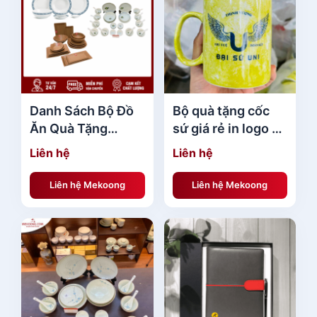
Danh Sách Bộ Đồ
Bộ quà tặng cốc
Ăn Quà Tặng
sứ giá rẻ in logo 2
DSQTMK08
mặt kèm hộp đẹp
Liên hệ
Liên hệ
Liên hệ Mekoong
Liên hệ Mekoong