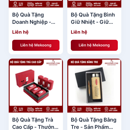
Bộ Quà Tặng
Bộ Quà Tặng Bình
Doanh Nghiệp -
Giữ Nhiệt - Giữ
Gắn Kết Đối Tác,
Nhiệt Tốt, Tiện Lợi
Liên hệ
Liên hệ
Nâng Tầm Thương
Mọi Lúc
Hiệu
Liên hệ Mekoong
Liên hệ Mekoong
Bộ Quà Tặng Trà
Bộ Quà Tặng Bằng
Cao Cấp - Thưởng
Tre - Sản Phẩm