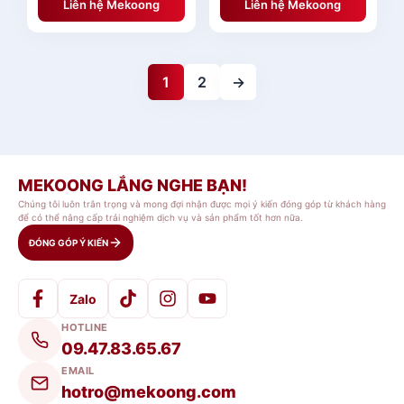
Liên hệ Mekoong
Liên hệ Mekoong
1
2
→
MEKOONG LẮNG NGHE BẠN!
Chúng tôi luôn trân trọng và mong đợi nhận được mọi ý kiến đóng góp từ khách hàng
để có thể nâng cấp trải nghiệm dịch vụ và sản phẩm tốt hơn nữa.
ĐÓNG GÓP Ý KIẾN
Zalo
HOTLINE
09.47.83.65.67
EMAIL
hotro@mekoong.com