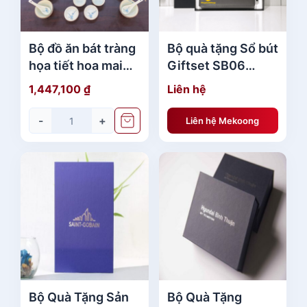
Bộ đồ ăn bát tràng
Bộ quà tặng Sổ bút
họa tiết hoa mai
Giftset SB06
xanh giá rẻ
thegioididong MK
1,447,100
₫
Liên hệ
-
+
Liên hệ Mekoong
Bộ Quà Tặng Sản
Bộ Quà Tặng