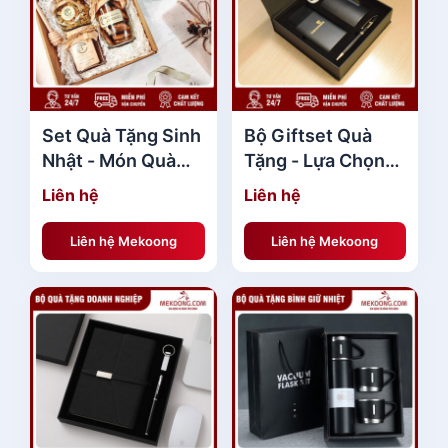
Set Quà Tặng Sinh
Bộ Giftset Quà
Nhật - Món Quà
Tặng - Lựa Chọn
Đặc Biệt Cho
Tuyệt Vời Cho Mọi
Liên hệ
Liên hệ
Người Thương Yêu
Dịp Lễ
Liên hệ Mekoong
Liên hệ Mekoong