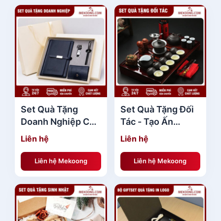
Set Quà Tặng
Set Quà Tặng Đối
Doanh Nghiệp Cho
Tác - Tạo Ấn
Khách Hàng
Tượng Sâu Sắc,
Liên hệ
Liên hệ
Doanh Nhân Đẳng
Gắn Kết Bền Lâu
Cấp
Liên hệ Mekoong
Liên hệ Mekoong