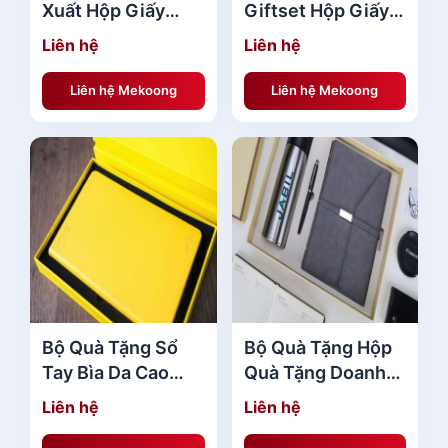
Xuất Hộp Giấy
Giftset Hộp Giấy
Đựng Quà Tặng
Mỹ Thuật Ép Kim
Liên hệ
Liên hệ
Saint Gobain HOT
cao cấp MKBQT40
nhất MKBQT43
Liên hệ Mekoong
Liên hệ Mekoong
Bộ Quà Tặng Sổ
Bộ Quà Tặng Hộp
Tay Bìa Da Cao
Quà Tặng Doanh
Cấp đẹp
Nhân Jabil Xám
Liên hệ
Liên hệ
MKBQT38
cao cấp MKBQT36