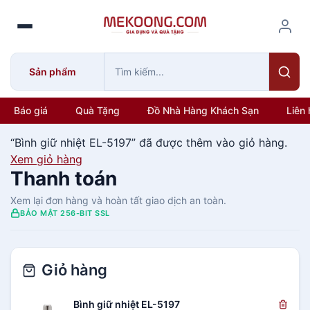
S
k
i
p
Sản phẩm
t
o
c
Báo giá
Quà Tặng
Đồ Nhà Hàng Khách Sạn
Liên 
o
n
“Bình giữ nhiệt EL-5197” đã được thêm vào giỏ hàng.
t
Xem giỏ hàng
e
Thanh toán
n
Xem lại đơn hàng và hoàn tất giao dịch an toàn.
t
BẢO MẬT 256-BIT SSL
Giỏ hàng
Bình giữ nhiệt EL-5197