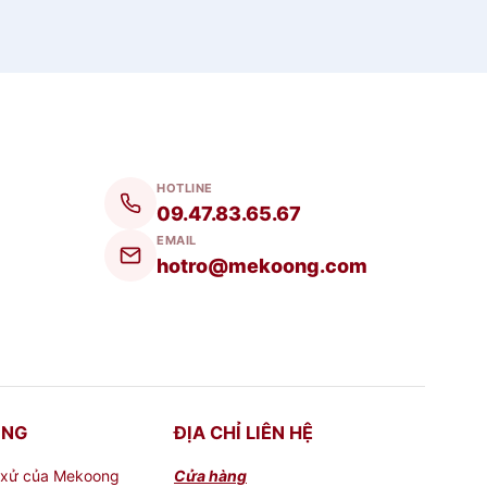
HOTLINE
09.47.83.65.67
EMAIL
hotro@mekoong.com
ONG
ĐỊA CHỈ LIÊN HỆ
 xử của Mekoong
Cửa hàng