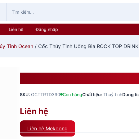
Liên hệ
Đăng nhập
ủy Tinh Ocean
/ Cốc Thủy Tinh Uống Bia ROCK TOP DRINK
Cốc Thủy Tinh Uống Bia RO
SKU:
OCTTRTD390
Còn hàng
Chất liệu:
Thuỷ tinh
Dung tí
Liên hệ
Liên hệ Mekoong