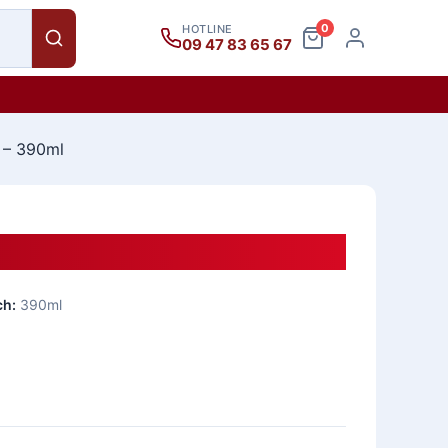
0
HOTLINE
09 47 83 65 67
 – 390ml
CK TOP DRINK – 390ml
ch:
390ml