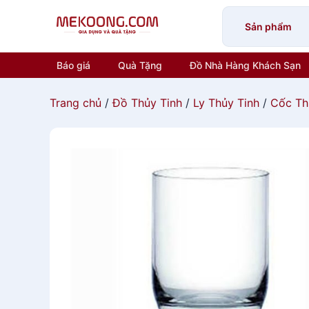
Skip
to
Sản phẩm
content
Báo giá
Quà Tặng
Đồ Nhà Hàng Khách Sạn
Trang chủ
/
Đồ Thủy Tinh
/
Ly Thủy Tinh
/
Cốc Th