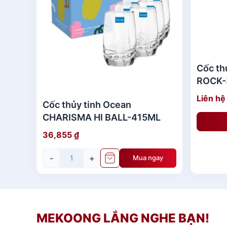
Cốc th
ROCK-
Liên hệ
Cốc thủy tinh Ocean
CHARISMA HI BALL-415ML
36,855
₫
-
+
Mua ngay
MEKOONG LẮNG NGHE BẠN!