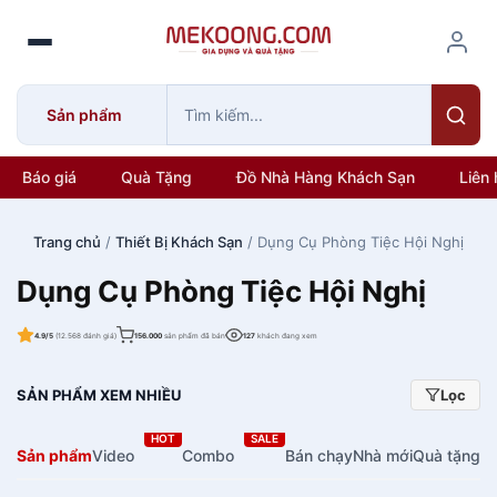
S
k
i
p
Sản phẩm
t
o
c
Báo giá
Quà Tặng
Đồ Nhà Hàng Khách Sạn
Liên 
o
n
Trang chủ
/
Thiết Bị Khách Sạn
/ Dụng Cụ Phòng Tiệc Hội Nghị
t
e
Dụng Cụ Phòng Tiệc Hội Nghị
n
t
4.9/5
(12.568 đánh giá)
156.000
sản phẩm đã bán
127
khách đang xem
SẢN PHẨM XEM NHIỀU
Lọc
HOT
SALE
Sản phẩm
Video
Combo
Bán chạy
Nhà mới
Quà tặng