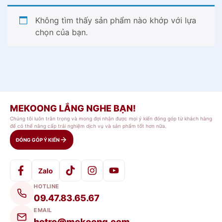
Không tìm thấy sản phẩm nào khớp với lựa
chọn của bạn.
MEKOONG LẮNG NGHE BẠN!
Chúng tôi luôn trân trọng và mong đợi nhận được mọi ý kiến đóng góp từ khách hàng
để có thể nâng cấp trải nghiệm dịch vụ và sản phẩm tốt hơn nữa.
ĐÓNG GÓP Ý KIẾN
Zalo
HOTLINE
09.47.83.65.67
EMAIL
hotro@mekoong.com