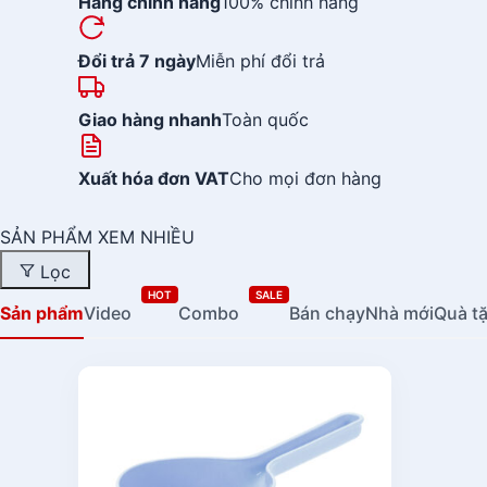
Hàng chính hãng
100% chính hãng
Đổi trả 7 ngày
Miễn phí đổi trả
Giao hàng nhanh
Toàn quốc
Xuất hóa đơn VAT
Cho mọi đơn hàng
SẢN PHẨM XEM NHIỀU
Lọc
HOT
SALE
Sản phẩm
Video
Combo
Bán chạy
Nhà mới
Quà t