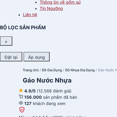
Thông tin về gốm sứ
Tín Ngưỡng
Liên hệ
BỘ LỌC SẢN PHẨM
×
Đặt lại
Áp dụng
Trang chủ
/
Đồ Gia Dụng
/
Đồ Nhựa Gia Dụng
/ Gáo Nước 
Gáo Nước Nhựa
4.9/5
(12.568 đánh giá)
156.000
sản phẩm đã bán
127
khách đang xem