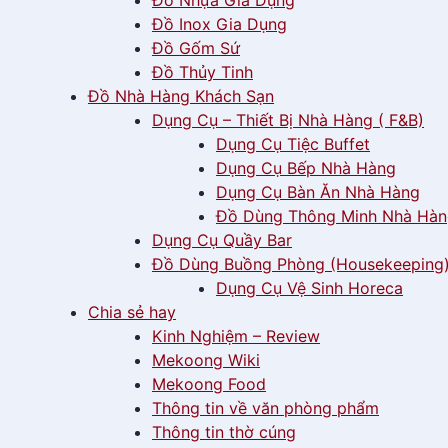
Đồ Nhựa Gia Dụng
Đồ Inox Gia Dụng
Đồ Gốm Sứ
Đồ Thủy Tinh
Đồ Nhà Hàng Khách Sạn
Dụng Cụ – Thiết Bị Nhà Hàng ( F&B)
Dụng Cụ Tiệc Buffet
Dụng Cụ Bếp Nhà Hàng
Dụng Cụ Bàn Ăn Nhà Hàng
Đồ Dùng Thông Minh Nhà Hà
Dụng Cụ Quầy Bar
Đồ Dùng Buồng Phòng (Housekeeping
Dụng Cụ Vệ Sinh Horeca
Chia sẻ hay
Kinh Nghiệm – Review
Mekoong Wiki
Mekoong Food
Thông tin về văn phòng phẩm
Thông tin thờ cúng