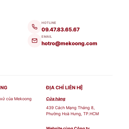
HOTLINE
09.47.83.65.67
EMAIL
hotro@mekoong.com
ONG
ĐỊA CHỈ LIÊN HỆ
 xử của Mekoong
Cửa hàng
439 Cách Mạng Tháng 8,
Phường Hoà Hưng, TP.HCM
Website cùng Công ty