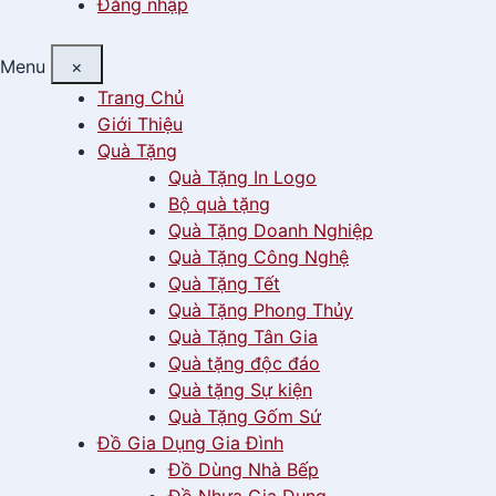
Đăng nhập
Menu
×
Trang Chủ
Giới Thiệu
Quà Tặng
Quà Tặng In Logo
Bộ quà tặng
Quà Tặng Doanh Nghiệp
Quà Tặng Công Nghệ
Quà Tặng Tết
Quà Tặng Phong Thủy
Quà Tặng Tân Gia
Quà tặng độc đáo
Quà tặng Sự kiện
Quà Tặng Gốm Sứ
Đồ Gia Dụng Gia Đình
Đồ Dùng Nhà Bếp