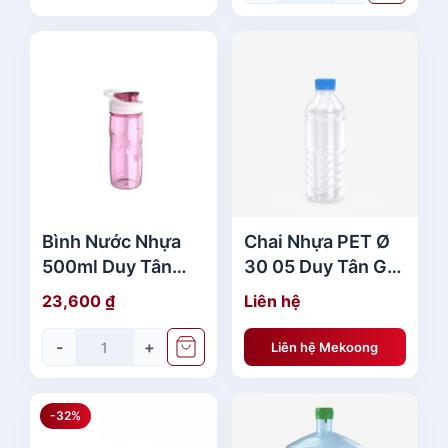
c
ệ
l
n
à
t
:
ạ
1
i
,
l
6
à
9
:
9
1
,
,
Bình Nước Nhựa
Chai Nhựa PET Ø
5
3
500ml Duy Tân
30 05 Duy Tân Giá
0
7
No.385 Cao Cấp
Rẻ
23,600
₫
Liên hệ
0
1
,
-
+
Liên hệ Mekoong
₫
5
.
0
0
-32%