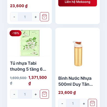
0
8
Liên hệ Mekoong
No.252 Có Quai
23,600
₫
,
Đẹp Giá Rẻ
₫
2
-
+
.
0
0
-19%
₫
.
Tủ nhựa Tabi
thường 5 tầng 6
ngăn Hoa Xanh Lá
1,371,500
Bình Nước Nhựa
1,699,500
No.H159 Duy Tân
G
G
₫
₫
500ml Duy Tân
Cao Cấp
i
i
No.399 Chất
23,600
₫
-
+
á
á
Lượng
g
h
-
+
ố
i