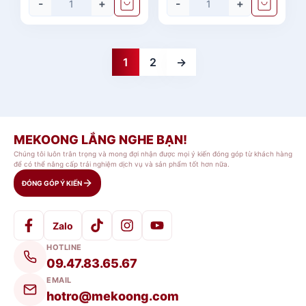
-
+
-
+
1
2
→
MEKOONG LẮNG NGHE BẠN!
Chúng tôi luôn trân trọng và mong đợi nhận được mọi ý kiến đóng góp từ khách hàng
để có thể nâng cấp trải nghiệm dịch vụ và sản phẩm tốt hơn nữa.
ĐÓNG GÓP Ý KIẾN
Zalo
HOTLINE
09.47.83.65.67
EMAIL
hotro@mekoong.com