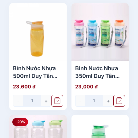
Bình Nước Nhựa
Bình Nước Nhựa
500ml Duy Tân
350ml Duy Tân
No. 282-287-382
No.251 Có Quai
23,600
₫
23,000
₫
Cao Cấp
Giá Rẻ
-
+
-
+
-20%