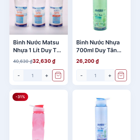
Bình Nước Matsu
Bình Nước Nhựa
Nhựa 1 Lít Duy Tân
700ml Duy Tân
No.228 - No.229
No. 283 - 288
32,630
₫
26,200
₫
40,630
₫
G
G
Cao Cấp Giá Rẻ
Chất Lượng
i
i
-
+
-
+
á
á
g
h
ố
i
-31%
c
ệ
l
n
à
t
:
ạ
4
i
0
l