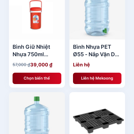
₫
.
Bình Giữ Nhiệt
Bình Nhựa PET
Nhựa 750ml
Ø55 - Nắp Vặn Duy
No.1055 Duy Tân
Tân Giá Rẻ
39,000
₫
Liên hệ
57,000
₫
G
G
giá tốt
i
i
Chọn biến thể
Liên hệ Mekoong
á
á
g
h
ố
i
c
ệ
l
n
à
t
:
ạ
5
i