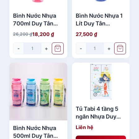
,
à
6
:
Bình Nước Nhựa
Bình Nước Nhựa 1
3
3
700ml Duy Tân
Lít Duy Tân
0
2
No.383 - 386 -
No.284 - 289 Mới
18,200
₫
27,500
₫
26,200
₫
,
G
G
400 Đẹp Rẻ
Nhất
₫
6
i
i
-
+
-
+
.
3
á
á
0
g
h
ố
i
₫
c
ệ
.
l
n
à
t
:
ạ
2
i
Tủ Tabi 4 tầng 5
6
l
ngăn Nhựa Duy
,
à
Tân No.H159 Đẹp
2
:
Liên hệ
Bình Nước Nhựa
Giá Rẻ
0
1
500ml Duy Tân