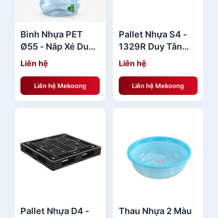
7
l
,
à
0
:
Bình Nhựa PET
Pallet Nhựa S4 -
0
3
Ø55 - Nắp Xé Duy
1329R Duy Tân
0
9
Tân Giá Rẻ
Giá Rẻ
Liên hệ
Liên hệ
,
₫
0
Liên hệ Mekoong
Liên hệ Mekoong
.
0
0
₫
.
Pallet Nhựa D4 -
Thau Nhựa 2 Màu