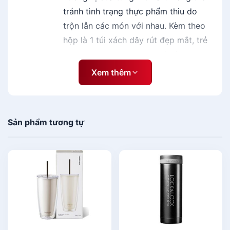
tránh tình trạng thực phẩm thiu do
trộn lẫn các món với nhau. Kèm theo
hộp là 1 túi xách dây rút đẹp mắt, trẻ
trung, thuận tiện trong quá trình đặt
hộp vào.
Xem thêm
Có nắp gài giúp tránh trường hợp
thức ăn bay mùi, bụi bẩn, côn trùng
bay vào.
Sản phẩm tương tự
Cấu tạo hộp với nắp đóng, mở chắc
chắn, độ bền cao, tạo một môi trường
kín hơi tuyệt đối, giúp lưu giữ nhiệt và
hương vị thực phẩm.
Có nắp gài giúp tránh trường hợp
thức ăn bay mùi, bụi bẩn, côn trùng
bay vào.
Được cấp bằng chứng nhận do hội