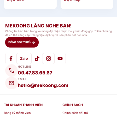
Tính năng sản phẩm
Làm từ các nguyên liệu cao cấp và an
MEKOONG LẮNG NGHE BẠN!
toàn cho
sức khỏe
- nhựa PP và nhựa
Chúng tôi luôn trân trọng và mong đợi nhận được mọi ý kiến đóng góp từ khách hàng
Tritan không chứa BPA là chất có thể
để có thể nâng cấp trải nghiệm dịch vụ và sản phẩm tốt hơn nữa.
gây bệnh dậy thì sớm ở trẻ nếu
ĐÓNG GÓP Ý KIẾN
thường xuyên tiếp xúc
Bảo quản thực phẩm tươi hơn, lâu hơn
Zalo
nhờ khả năng kín hơi tuyệt đối.
HOTLINE
Nắp đóng mở có độ bền cao.
09.47.83.65.67
Sử dụng nguyên liệu không sản sinh
EMAIL
ra chất rối loạn nội tiết tố, thân thiện
hotro@mekoong.com
với trường, an toàn vệ sinh.
TÀI KHOÀN THÀNH VIÊN
CHÍNH SÁCH
Lưu ý
Đăng ký thành viên
Chính sách đổi trả