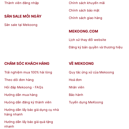
Không dùng giẻ lau, đồ chùi bằng
Thành viên đăng nhập
Chính sách khuyến mãi
nhôm hay kim loại có bề mặt cứng,
Chính sách bảo mật
SĂN SALE MỖI NGÀY
thô ráp vì sẽ dể gây trầy xước bề mặt
Chính sách giao hàng
Săn sale tại Mekoong
sản phẩm.
MEKOONG.COM
Tháo rời nắp khi sử dụng trong lò vi
Lịch sử thay đổi website
sóng.
Đăng ký bản quyền và thương hiệu
Không hâm những thức ăn có quá
nhiều dầu mỡ hay phẩm màu vì nhiệt
CHĂM SÓC KHÁCH HÀNG
VỀ MEKOONG
độ sôi của chúng rất cao sẽ làm biến
Trải nghiệm mua 100% hài lòng
Quy tắc ứng xử của Mekoong
dạng sản phẩm.
Theo dõi đơn hàng
Hoá đơn
Hỏi đáp Mekoong - FAQs
Nhân viên
Địa chỉ đặt mua Bộ hộp cơm Lock&Lock
Hướng dẫn mua hàng
Bảo hành
Huóng dẫn đăng ký thành viên
Tuyển dụng MeKoong
Nếu bạn có nhu cầu đặt
bộ hộp nhựa lock&lock
Hướng dẫn lấy báo giá dụng cụ nhà
hay các sản phẩm
đồ nhựa gia dụng
và các sản
hàng nhanh
phẩm
đồ gia dụng
tại cửa hàng chúng tôi, vui
Hướng dẫn lấy báo giá quà tặng
nhanh
lòng liên hệ theo thông tin sau để đặt hàng sỉ – lẻ: