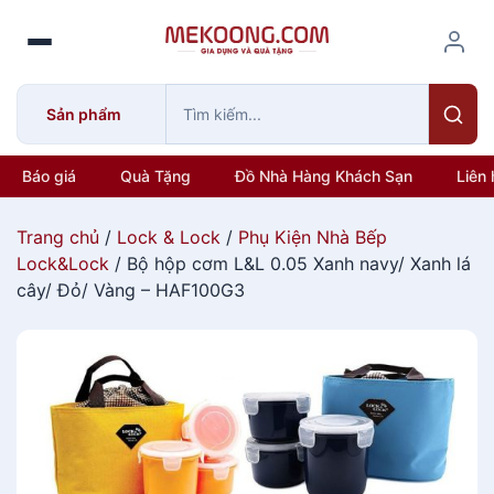
S
k
i
p
Sản phẩm
t
o
c
Báo giá
Quà Tặng
Đồ Nhà Hàng Khách Sạn
Liên 
o
n
Trang chủ
/
Lock & Lock
/
Phụ Kiện Nhà Bếp
t
Lock&Lock
/ Bộ hộp cơm L&L 0.05 Xanh navy/ Xanh lá
e
cây/ Đỏ/ Vàng – HAF100G3
n
t