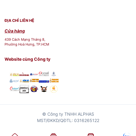
Địa chỉ: 439 Đ. Cách Mạng Tháng 8 Phường 13,
ĐỊA CHỈ LIÊN HỆ
Quận 10, Thành phố Hồ Chí Minh
Cửa hàng
Hotline:
0768 071727
439 Cách Mạng Tháng 8,
Phường Hoà Hưng, TP.HCM
Website:
mekoong.com
Website cùng Công ty
© Công ty TNHH ALPHAS
MST/ĐKKD/QĐTL: 0316265122