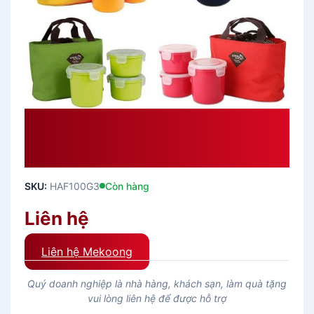
Bộ Hộp Cơm L&L 0.05 Xanh Navy/
Xanh Lá Cây/ Đỏ/ Vàng –
HAF100G3
SKU:
HAF100G3
Còn hàng
Liên hệ
Liên hệ Mekoong
Quý doanh nghiệp là nhà hàng, khách sạn, làm quà tặng
vui lòng liên hệ để được hỗ trợ