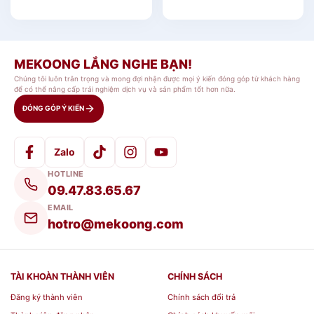
xước..
- Hạn chế va chạm mạnh để duy trì độ bền của
sản phẩm
MEKOONG LẮNG NGHE BẠN!
Chúng tôi luôn trân trọng và mong đợi nhận được mọi ý kiến đóng góp từ khách hàng
để có thể nâng cấp trải nghiệm dịch vụ và sản phẩm tốt hơn nữa.
Địa chỉ đặt mua Hộp bảo quản Lock&Lock
ĐÓNG GÓP Ý KIẾN
Nếu bạn có nhu cầu đặt
hộp lock and lock
hay
các sản phẩm
đồ nhựa gia dụng
và các sản phẩm
Zalo
đồ gia dụng
tại cửa hàng chúng tôi, vui lòng liên
HOTLINE
hệ theo thông tin sau để đặt hàng sỉ – lẻ:
09.47.83.65.67
EMAIL
Địa chỉ: 439 Đ. Cách Mạng Tháng 8 Phường 13,
hotro@mekoong.com
Quận 10, Thành phố Hồ Chí Minh
TÀI KHOÀN THÀNH VIÊN
CHÍNH SÁCH
Hotline:
0768 071727
Đăng ký thành viên
Chính sách đổi trả