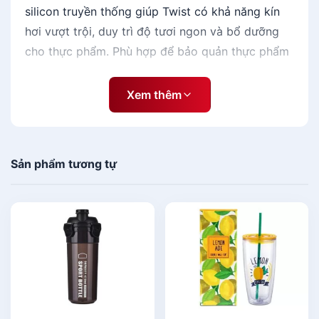
silicon truyền thống giúp Twist có khả năng kín
hơi vượt trội, duy trì độ tươi ngon và bổ dưỡng
cho thực phẩm. Phù hợp để bảo quản thực phẩm
khô.
Xem thêm
Đặc tính sản phẩm :
- Làm bằng nhựa PP (Poly Propylene), an toàn
ngay cả với trẻ nhỏ.
Sản phẩm tương tự
- Nắp dạng xoay, dễ dàng xoay nhẹ để đóng mở
nắp khi sử dụng.
- Khả năng kín hơi vượt trội bảo quản thực phẩm
an toàn và tươi ngon.
- Thân
hộp nhựa
trong suốt và có vạch đo, giúp
dễ dàng kiểm tra nội dung còn lại bên trong sau
mỗi lần sử dụng.