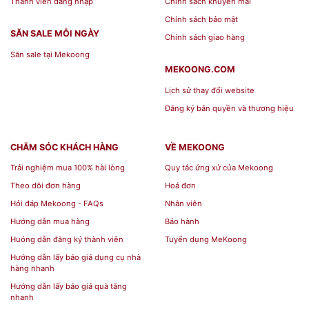
Website:
mekoong.com
Thành viên đăng nhập
Chính sách khuyến mãi
Chính sách bảo mật
SĂN SALE MỖI NGÀY
Chính sách giao hàng
Săn sale tại Mekoong
MEKOONG.COM
Lịch sử thay đổi website
Đăng ký bản quyền và thương hiệu
CHĂM SÓC KHÁCH HÀNG
VỀ MEKOONG
Trải nghiệm mua 100% hài lòng
Quy tắc ứng xử của Mekoong
Theo dõi đơn hàng
Hoá đơn
Hỏi đáp Mekoong - FAQs
Nhân viên
Hướng dẫn mua hàng
Bảo hành
Huóng dẫn đăng ký thành viên
Tuyển dụng MeKoong
Hướng dẫn lấy báo giá dụng cụ nhà
hàng nhanh
Hướng dẫn lấy báo giá quà tặng
nhanh