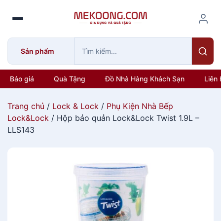
S
k
i
p
Sản phẩm
t
o
c
Báo giá
Quà Tặng
Đồ Nhà Hàng Khách Sạn
Liên 
o
n
Trang chủ
/
Lock & Lock
/
Phụ Kiện Nhà Bếp
t
Lock&Lock
/ Hộp bảo quản Lock&Lock Twist 1.9L –
e
LLS143
n
t