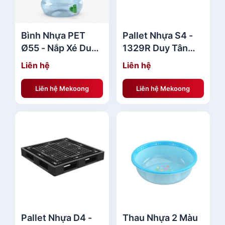
7
l
,
à
0
:
Bình Nhựa PET
Pallet Nhựa S4 -
0
3
Ø55 - Nắp Xé Duy
1329R Duy Tân
0
9
Tân Giá Rẻ
Giá Rẻ
Liên hệ
Liên hệ
,
₫
0
Liên hệ Mekoong
Liên hệ Mekoong
.
0
0
₫
.
Pallet Nhựa D4 -
Thau Nhựa 2 Màu