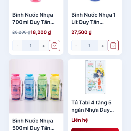
,
à
6
:
Bình Nước Nhựa
Bình Nước Nhựa 1
3
3
700ml Duy Tân
Lít Duy Tân
0
2
No.383 - 386 -
No.284 - 289 Mới
18,200
₫
27,500
₫
26,200
₫
,
G
G
400 Đẹp Rẻ
Nhất
₫
6
i
i
-
+
-
+
.
3
á
á
0
g
h
ố
i
₫
c
ệ
.
l
n
à
t
:
ạ
2
i
Tủ Tabi 4 tầng 5
6
l
ngăn Nhựa Duy
,
à
Tân No.H159 Đẹp
2
:
Liên hệ
Bình Nước Nhựa
Giá Rẻ
0
1
500ml Duy Tân