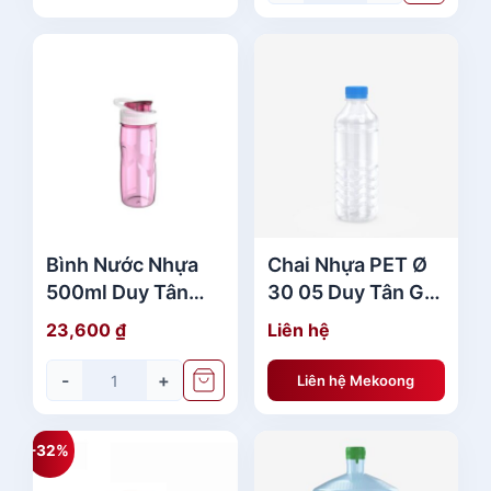
c
ệ
l
n
à
t
:
ạ
1
i
,
l
6
à
9
:
9
1
,
,
Bình Nước Nhựa
Chai Nhựa PET Ø
5
3
500ml Duy Tân
30 05 Duy Tân Giá
0
7
No.385 Cao Cấp
Rẻ
23,600
₫
Liên hệ
0
1
,
-
+
Liên hệ Mekoong
₫
5
.
0
0
-32%