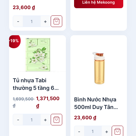
0
8
Liên hệ Mekoong
No.252 Có Quai
23,600
₫
,
Đẹp Giá Rẻ
₫
2
-
+
.
0
0
-19%
₫
.
Tủ nhựa Tabi
thường 5 tầng 6
ngăn Hoa Xanh Lá
1,371,500
Bình Nước Nhựa
1,699,500
No.H159 Duy Tân
G
G
₫
₫
500ml Duy Tân
Cao Cấp
i
i
No.399 Chất
23,600
₫
-
+
á
á
Lượng
g
h
-
+
ố
i