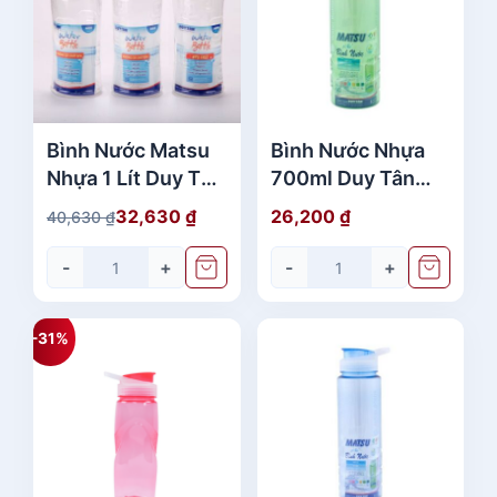
Bình Nước Matsu
Bình Nước Nhựa
Nhựa 1 Lít Duy Tân
700ml Duy Tân
No.228 - No.229
No. 283 - 288
32,630
₫
26,200
₫
40,630
₫
G
G
Cao Cấp Giá Rẻ
Chất Lượng
i
i
-
+
-
+
á
á
g
h
ố
i
-31%
c
ệ
l
n
à
t
:
ạ
4
i
0
l