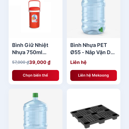
₫
.
Bình Giữ Nhiệt
Bình Nhựa PET
Nhựa 750ml
Ø55 - Nắp Vặn Duy
No.1055 Duy Tân
Tân Giá Rẻ
39,000
₫
Liên hệ
57,000
₫
G
G
giá tốt
i
i
Chọn biến thể
Liên hệ Mekoong
á
á
g
h
ố
i
c
ệ
l
n
à
t
:
ạ
5
i