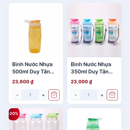
Bình Nước Nhựa
Bình Nước Nhựa
500ml Duy Tân
350ml Duy Tân
No. 282-287-382
No.251 Có Quai
23,600
₫
23,000
₫
Cao Cấp
Giá Rẻ
-
+
-
+
-20%