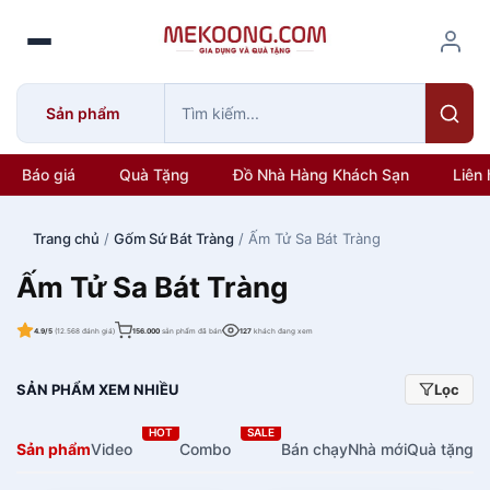
S
k
i
p
Sản phẩm
t
o
c
Báo giá
Quà Tặng
Đồ Nhà Hàng Khách Sạn
Liên 
o
n
Trang chủ
/
Gốm Sứ Bát Tràng
/ Ấm Tử Sa Bát Tràng
t
e
Ấm Tử Sa Bát Tràng
n
t
4.9/5
(12.568 đánh giá)
156.000
sản phẩm đã bán
127
khách đang xem
SẢN PHẨM XEM NHIỀU
Lọc
HOT
SALE
Sản phẩm
Video
Combo
Bán chạy
Nhà mới
Quà tặng