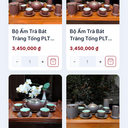
Bộ Ấm Trà Bát
Bộ Ấm Trà Bát
Tràng Tống PLT
Tràng Tống PLT
Nâu Bọc Đồng
Nâu Bọc Đồng
3,450,000
₫
3,450,000
₫
Bạch Full Phụ Kiện
Bạch Full Phụ Kiện
1 cao cấp
đẹp
-
+
-
+