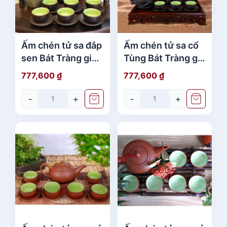
Ấm chén tử sa đắp
Ấm chén tử sa cổ
sen Bát Tràng giá
Tùng Bát Tràng giá
rẻ cao cấp
rẻ chính hãng
777,600
₫
777,600
₫
-
+
-
+