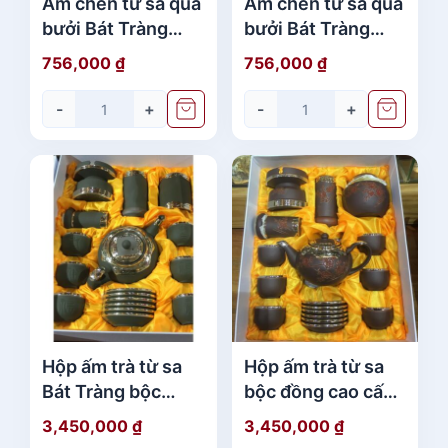
Ấm chén tử sa quả
Ấm chén tử sa quả
bưởi Bát Tràng
bưởi Bát Tràng
màu nâu nhạt
màu nâu cao cấp
756,000
₫
756,000
₫
chính hãng
-
+
-
+
Hộp ấm trà từ sa
Hộp ấm trà từ sa
Bát Tràng bộc
bộc đồng cao cấp
đồng cao cấp giá
Bát Tràng chính
3,450,000
₫
3,450,000
₫
rẻ
hãng