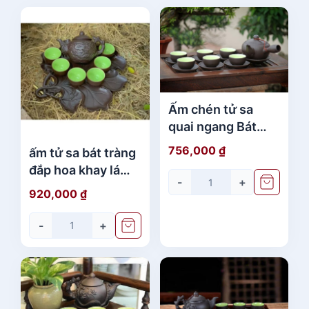
Ấm chén tử sa
quai ngang Bát
Tràng dáng đẹp
756,000
₫
ấm tử sa bát tràng
giá rẻ
đắp hoa khay lá
-
+
đẹp hợp phong
920,000
₫
thủy
-
+