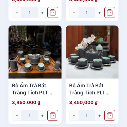
Bạch Full Phụ Kiện
Bạch Full Phụ Kiện
giá rẻ
cao cấp
-
+
-
+
Bộ Ấm Trà Bát
Bộ Ấm Trà Bát
Tràng Tích PLT
Tràng Tích PLT
Xanh Bọc Đồng
Đen Bọc Đồng
3,450,000
₫
3,450,000
₫
Bạch Full Phụ Kiện
Bạch Full Phụ Kiện
đẹp
giá tốt
-
+
-
+