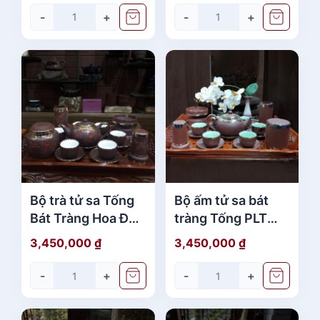
-
+
-
+
Bộ trà tử sa Tống
Bộ ấm tử sa bát
Bát Tràng Hoa Đào
tràng Tống PLT
Bọc Đồng Bạch
Nâu Bọc Đồng
3,450,000
₫
3,450,000
₫
Full Phụ Kiện đẹp
Bạch Full Phụ Kiện
giá tốt
-
+
-
+