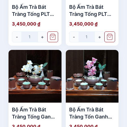
Bộ Ấm Trà Bát
Bộ Ấm Trà Bát
Tràng Tống PLT
Tràng Tống PLT
Nâu Bọc Đồng
Ganh Bọc Đồng
3,450,000
₫
3,450,000
₫
Bạch giá tốt
Bạch Full Phụ Kiện
chính hãng
-
+
-
+
Bộ Ấm Trà Bát
Bộ Ấm Trà Bát
Tràng Tống Ganh
Tràng Tốn Ganh
Nâu Bọc Đồng
Nâu Bọc Đồng
3,450,000
₫
3,450,000
₫