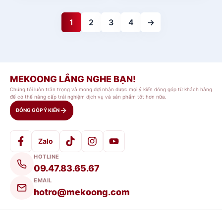
1
2
3
4
→
MEKOONG LẮNG NGHE BẠN!
Chúng tôi luôn trân trọng và mong đợi nhận được mọi ý kiến đóng góp từ khách hàng
để có thể nâng cấp trải nghiệm dịch vụ và sản phẩm tốt hơn nữa.
ĐÓNG GÓP Ý KIẾN
Zalo
HOTLINE
09.47.83.65.67
EMAIL
hotro@mekoong.com