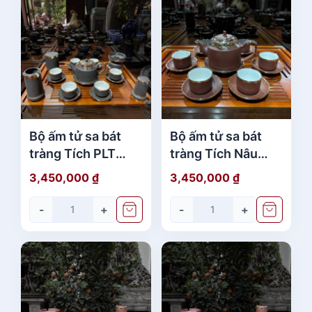
Bộ ấm tử sa bát
Bộ ấm tử sa bát
tràng Tích PLT
tràng Tích Nâu
Xanh Bọc Đồng
Bọc Đồng Bạch giá
3,450,000
₫
3,450,000
₫
Bạch Full Phụ Kiện
rẻ
chính hãng
-
+
-
+