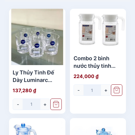
Combo 2 bình
nước thủy tinh
Ly Thủy Tinh Đế
Luminarc Quadro
224,000
₫
Dày Luminarc
0.5L
250ml
-
+
137,280
₫
-
+