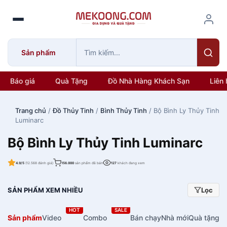
S
k
i
p
Sản phẩm
t
o
c
Báo giá
Quà Tặng
Đồ Nhà Hàng Khách Sạn
Liên 
o
n
Trang chủ
/
Đồ Thủy Tinh
/
Bình Thủy Tinh
/ Bộ Bình Ly Thủy Tinh
t
Luminarc
e
n
Bộ Bình Ly Thủy Tinh Luminarc
t
4.9/5
(12.568 đánh giá)
156.000
sản phẩm đã bán
127
khách đang xem
SẢN PHẨM XEM NHIỀU
Lọc
HOT
SALE
Sản phẩm
Video
Combo
Bán chạy
Nhà mới
Quà tặng