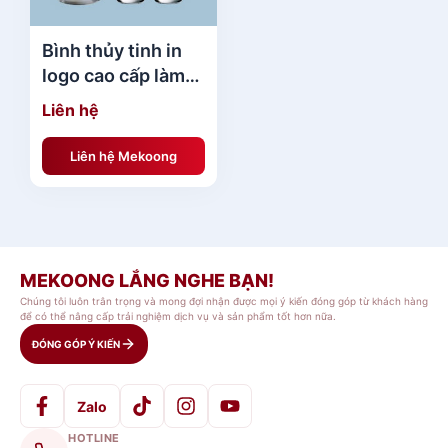
Bình thủy tinh in
logo cao cấp làm
quà tặng đại hội
Liên hệ
BTTMK1
Liên hệ Mekoong
MEKOONG LẮNG NGHE BẠN!
Chúng tôi luôn trân trọng và mong đợi nhận được mọi ý kiến đóng góp từ khách hàng
để có thể nâng cấp trải nghiệm dịch vụ và sản phẩm tốt hơn nữa.
ĐÓNG GÓP Ý KIẾN
Zalo
HOTLINE