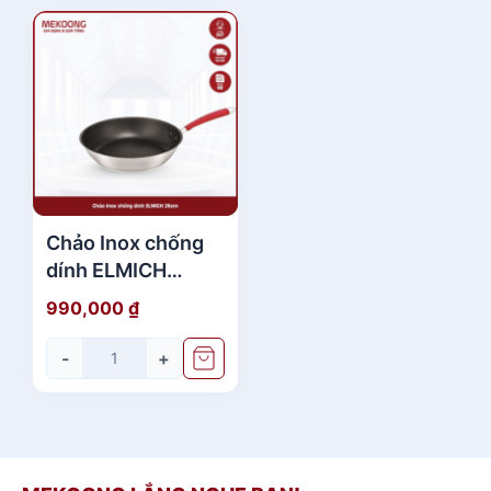
Chảo Inox chống
dính ELMICH
26cm
990,000
₫
-
+