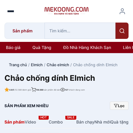
S
k
i
p
Sản phẩm
t
o
c
Báo giá
Quà Tặng
Đồ Nhà Hàng Khách Sạn
Liên 
o
n
Trang chủ
/
Elmich
/
Chảo elmich
/ Chảo chống dính Elmich
t
e
Chảo chống dính Elmich
n
t
4.9/5
(12.568 đánh giá)
156.000
sản phẩm đã bán
127
khách đang xem
SẢN PHẨM XEM NHIỀU
Lọc
HOT
SALE
Sản phẩm
Video
Combo
Bán chạy
Nhà mới
Quà tặng