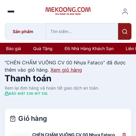
S
k
i
p
Sản phẩm
t
o
c
Báo giá
Quà Tặng
Đồ Nhà Hàng Khách Sạn
Liên 
o
n
“CHÉN CHẤM VUÔNG CV 00 Nhựa Fataco” đã được
t
thêm vào giỏ hàng.
Xem giỏ hàng
e
Thanh toán
n
Xem lại đơn hàng và hoàn tất giao dịch an toàn.
t
BẢO MẬT 256-BIT SSL
Giỏ hàng
CHÉN CHẤM VUÔNG CV 00 Nhựa Fataco