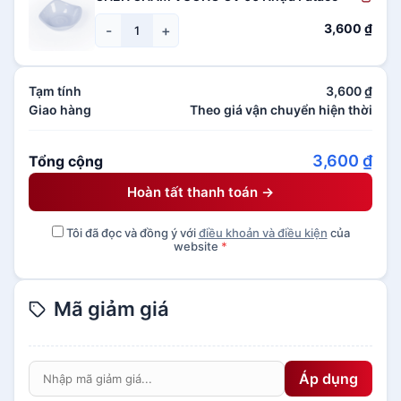
3,600
₫
-
+
Tạm tính
3,600
₫
Giao hàng
Theo giá vận chuyển hiện thời
3,600
₫
Tổng cộng
Hoàn tất thanh toán →
Tôi đã đọc và đồng ý với
điều khoản và điều kiện
của
website
*
Mã giảm giá
Áp dụng