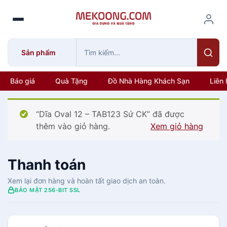
S
k
i
p
Sản phẩm
t
o
c
Báo giá
Quà Tặng
Đồ Nhà Hàng Khách Sạn
Liên 
o
n
“Dĩa Oval 12 – TAB123 Sứ CK” đã được
t
thêm vào giỏ hàng.
Xem giỏ hàng
e
n
t
Thanh toán
Xem lại đơn hàng và hoàn tất giao dịch an toàn.
BẢO MẬT 256-BIT SSL