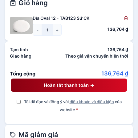
Giỏ hàng
Dĩa Oval 12 - TAB123 Sứ CK
136,764
₫
-
+
Tạm tính
136,764
₫
Giao hàng
Theo giá vận chuyển hiện thời
136,764
₫
Tổng cộng
Hoàn tất thanh toán →
Tôi đã đọc và đồng ý với
điều khoản và điều kiện
của
website
*
Mã giảm giá