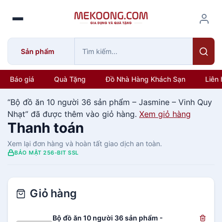
S
k
i
p
Sản phẩm
t
o
c
Báo giá
Quà Tặng
Đồ Nhà Hàng Khách Sạn
Liên 
o
n
“Bộ đồ ăn 10 người 36 sản phẩm – Jasmine – Vinh Quy
t
Nhạt” đã được thêm vào giỏ hàng.
Xem giỏ hàng
e
Thanh toán
n
Xem lại đơn hàng và hoàn tất giao dịch an toàn.
t
BẢO MẬT 256-BIT SSL
Giỏ hàng
Bộ đồ ăn 10 người 36 sản phẩm -