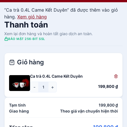
n
“Ca trà 0.4L Came Kết Duyên” đã được thêm vào giỏ
t
hàng.
Xem giỏ hàng
e
Thanh toán
n
t
Xem lại đơn hàng và hoàn tất giao dịch an toàn.
BẢO MẬT 256-BIT SSL
Giỏ hàng
Ca trà 0.4L Came Kết Duyên
199,800
₫
-
+
Tạm tính
199,800
₫
Giao hàng
Theo giá vận chuyển hiện thời