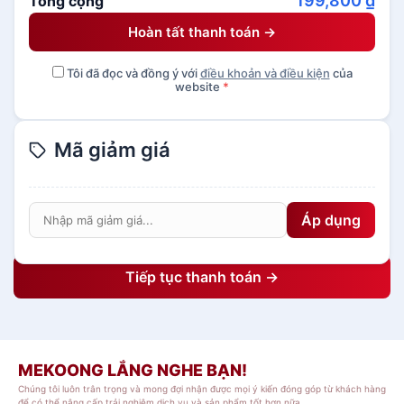
199,800
₫
Tổng cộng
Hoàn tất thanh toán →
Tôi đã đọc và đồng ý với
điều khoản và điều kiện
của
website
*
Mã giảm giá
Áp dụng
Tiếp tục thanh toán →
MEKOONG LẮNG NGHE BẠN!
Chúng tôi luôn trân trọng và mong đợi nhận được mọi ý kiến đóng góp từ khách hàng
để có thể nâng cấp trải nghiệm dịch vụ và sản phẩm tốt hơn nữa.