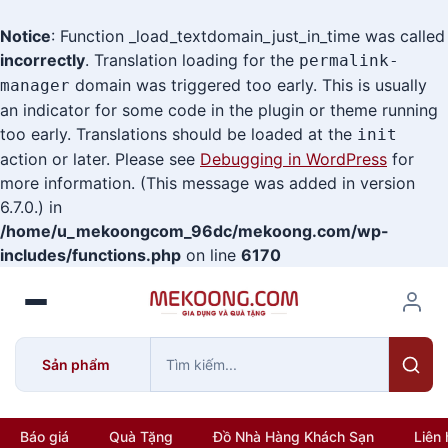
Notice
: Function _load_textdomain_just_in_time was called
incorrectly
. Translation loading for the
permalink-
domain was triggered too early. This is usually
manager
an indicator for some code in the plugin or theme running
too early. Translations should be loaded at the
init
action or later. Please see
Debugging in WordPress
for
more information. (This message was added in version
6.7.0.) in
/home/u_mekoongcom_96dc/mekoong.com/wp-
includes/functions.php
on line
6170
S
k
i
p
Sản phẩm
t
o
c
Báo giá
Quà Tặng
Đồ Nhà Hàng Khách Sạn
Liên 
o