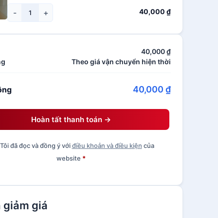
40,000
₫
-
+
40,000
₫
ng
Theo giá vận chuyển hiện thời
40,000
₫
ộng
Hoàn tất thanh toán →
Tôi đã đọc và đồng ý với
điều khoản và điều kiện
của
website
*
 giảm giá