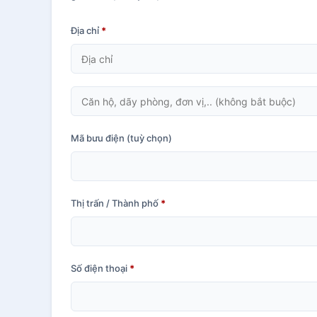
Địa chỉ
*
Căn
hộ,
dãy
Mã bưu điện
(tuỳ chọn)
phòng,
đơn
vị,
Thị trấn / Thành phố
*
v.v.
(tuỳ
chọn)
Số điện thoại
*