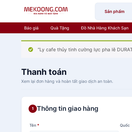
Skip
to
Sản phẩm
content
Báo giá
Quà Tặng
Đồ Nhà Hàng Khách Sạn
“Ly cafe thủy tinh cường lực pha lê DUR
Thanh toán
Xem lại đơn hàng và hoàn tất giao dịch an toàn.
Thông tin giao hàng
1
Tên
*
Quốc