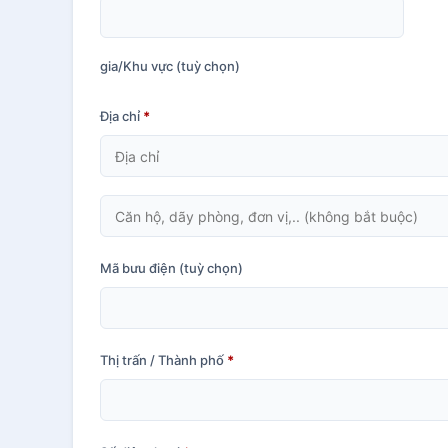
gia/Khu vực
(tuỳ chọn)
Địa chỉ
*
Căn
hộ,
dãy
Mã bưu điện
(tuỳ chọn)
phòng,
đơn
vị,
Thị trấn / Thành phố
*
v.v.
(tuỳ
chọn)