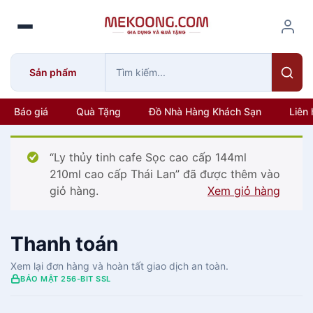
S
k
i
p
Sản phẩm
t
o
c
Báo giá
Quà Tặng
Đồ Nhà Hàng Khách Sạn
Liên 
o
n
“Ly thủy tinh cafe Sọc cao cấp 144ml
t
210ml cao cấp Thái Lan” đã được thêm vào
e
giỏ hàng.
Xem giỏ hàng
n
t
Thanh toán
Xem lại đơn hàng và hoàn tất giao dịch an toàn.
BẢO MẬT 256-BIT SSL