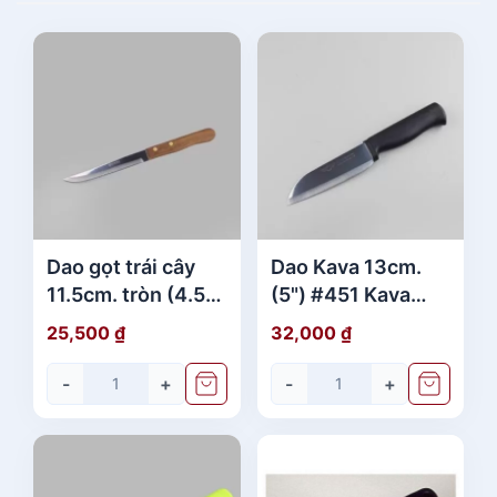
Dao gọt trái cây
Dao Kava 13cm.
11.5cm. tròn (4.5")
(5") #451 Kava
#350 Eagle cán gỗ
đen (vỉ)
25,500
₫
32,000
₫
(vỉ)
-
+
-
+