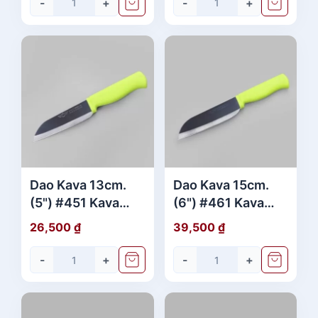
-
+
-
+
Dao Kava 13cm.
Dao Kava 15cm.
(5") #451 Kava
(6") #461 Kava
xanh (không vỉ)
xanh (vỉ)
26,500
₫
39,500
₫
-
+
-
+