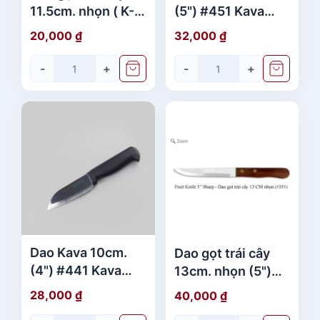
11.5cm. nhọn ( K-
(5") #451 Kava
Sel cán nhựa
xanh (vỉ)
20,000
₫
32,000
₫
vàng) (4.5")
#351_B Eagle cán
-
+
-
+
gỗ (không vỉ)
Dao Kava 10cm.
Dao gọt trái cây
(4") #441 Kava
13cm. nhọn (5")
đen (vỉ)
#351 Penguin cán
28,000
₫
40,000
₫
gỗ