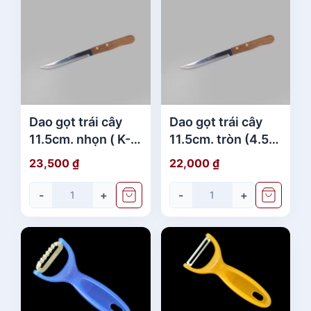
Dao gọt trái cây
Dao gọt trái cây
11.5cm. nhọn ( K-
11.5cm. tròn (4.5")
Sel cán nhựa
#350 Eagle cán gỗ
23,500
₫
22,000
₫
xanh) (4.5")
(không vỉ)
#351_B Eagle cán
-
+
-
+
gỗ (vỉ)