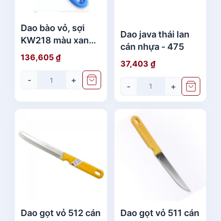
Dao bào vỏ, sợi
Dao java thái lan
KW218 màu xanh -
cán nhựa - 475
dao thái kiwi
136,605
₫
37,403
₫
-
+
-
+
Dao gọt vỏ 512 cán
Dao gọt vỏ 511 cán