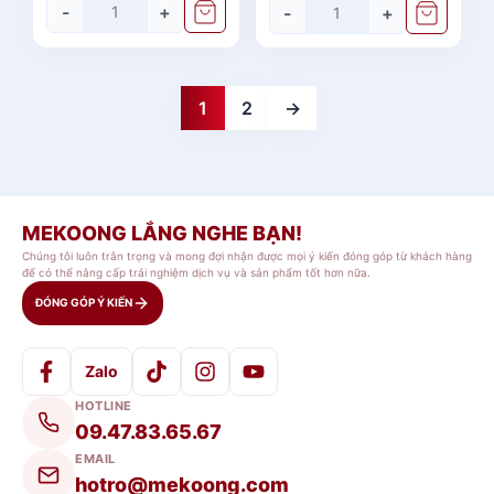
-
+
-
+
1
2
→
MEKOONG LẮNG NGHE BẠN!
Chúng tôi luôn trân trọng và mong đợi nhận được mọi ý kiến đóng góp từ khách hàng
để có thể nâng cấp trải nghiệm dịch vụ và sản phẩm tốt hơn nữa.
ĐÓNG GÓP Ý KIẾN
Zalo
HOTLINE
09.47.83.65.67
EMAIL
hotro@mekoong.com