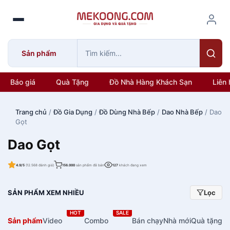
S
k
i
p
Sản phẩm
t
o
c
Báo giá
Quà Tặng
Đồ Nhà Hàng Khách Sạn
Liên 
o
n
Trang chủ
/
Đồ Gia Dụng
/
Đồ Dùng Nhà Bếp
/
Dao Nhà Bếp
/ Dao
t
Gọt
e
n
Dao Gọt
t
4.9/5
(12.568 đánh giá)
156.000
sản phẩm đã bán
127
khách đang xem
SẢN PHẨM XEM NHIỀU
Lọc
HOT
SALE
Sản phẩm
Video
Combo
Bán chạy
Nhà mới
Quà tặng