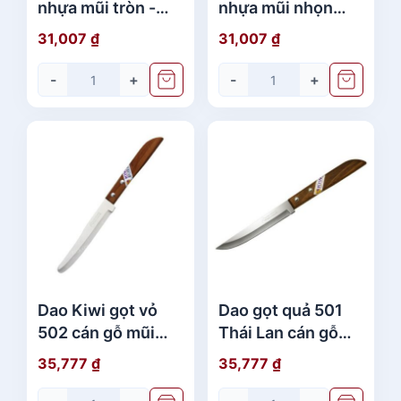
nhựa mũi tròn -
nhựa mũi nhọn
Dao kiwi Thái Lan
KW511 - Dao kiwi
31,007
₫
31,007
₫
Thái Lan
-
+
-
+
Dao Kiwi gọt vỏ
Dao gọt quả 501
502 cán gỗ mũi
Thái Lan cán gỗ
tròn KW502 Thái
mũi nhọn KW501
35,777
₫
35,777
₫
Lan