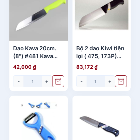
Dao Kava 20cm.
Bộ 2 dao Kiwi tiện
(8") #481 Kava
lợi ( 475, 173P)
xanh (không vỉ)
cán nhựa - dao
42,000
₫
83,172
₫
thái lan
-
+
-
+