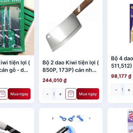
Bộ 4 dao 
wi tiện lợi (
Bộ 2 dao Kiwi tiện lợi (
511,512)
cán gỗ - dao
850P, 173P) cán nhựa
dao thái
98,177
₫
- dao thái lan
244,010
₫
-
+
-
+
Mua ngay
Mua ngay