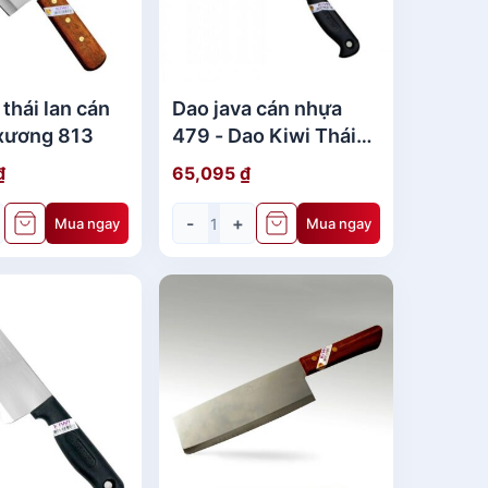
 thái lan cán
Dao java cán nhựa
 xương 813
479 - Dao Kiwi Thái
Lan
₫
65,095
₫
-
+
Mua ngay
Mua ngay