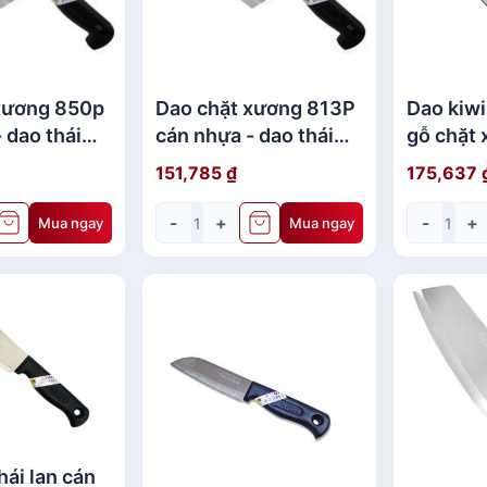
xương 850p
Dao chặt xương 813P
Dao kiwi
 dao thái
cán nhựa - dao thái
gỗ chặt
 hãng
lan
151,785
₫
175,637
-
+
-
+
Mua ngay
Mua ngay
hái lan cán