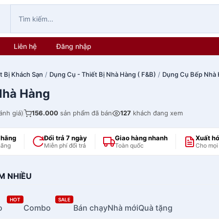
Liên hệ
Đăng nhập
t Bị Khách Sạn
/
Dụng Cụ - Thiết Bị Nhà Hàng ( F&B)
/
Dụng Cụ Bếp Nhà
Nhà Hàng
ánh giá)
156.000
sản phẩm đã bán
127
khách đang xem
 hãng
Đổi trả 7 ngày
Giao hàng nhanh
Xuất h
hãng
Miễn phí đổi trả
Toàn quốc
Cho mọi
M NHIỀU
HOT
SALE
o
Combo
Bán chạy
Nhà mới
Quà tặng