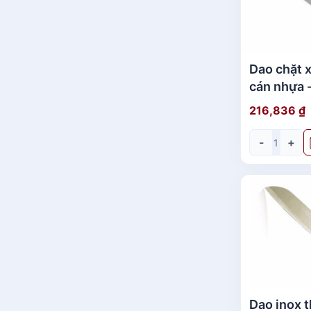
Dao chặt 
cán nhựa -
lan chính
216,836
₫
-
+
Dao inox t