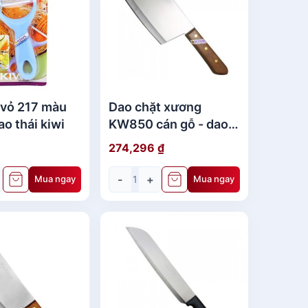
 vỏ 217 màu
Dao chặt xương
ao thái kiwi
KW850 cán gỗ - dao
thái lan chính hãng
274,296
₫
-
+
Mua ngay
Mua ngay