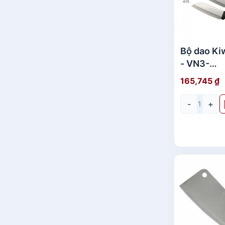
Bộ dao Ki
- VN3-
SET(475+
165,745
₫
dao thái l
-
+