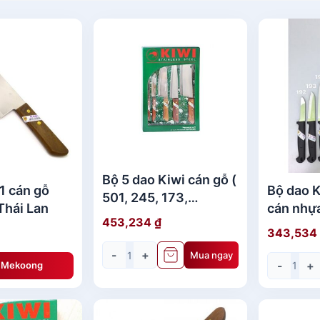
Bộ 5 dao Kiwi cán gỗ (
1 cán gỗ
Bộ dao K
501, 245, 173,
Thái Lan
cán nhựa
288,835) - bộ dao
453,234
₫
195, 197
343,534
kiwi thái lan
199)
-
+
Mua ngay
-
+
ệ Mekoong