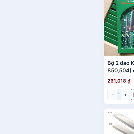
Bộ 2 dao Ki
850,504) 
thái lan
261,018
₫
-
+