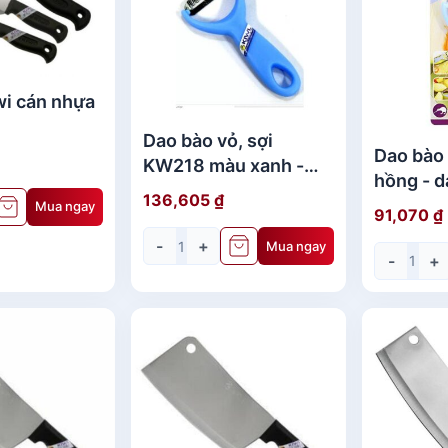
wi cán nhựa
Dao bào vỏ, sợi
477+21) -
Dao bào
KW218 màu xanh -
an
hồng - d
dao thái kiwi
136,605
₫
Mua ngay
91,070
₫
-
+
Mua ngay
-
+