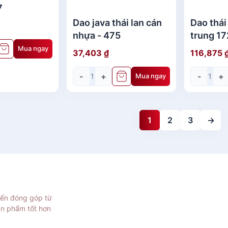
7
Dao java thái lan cán
Dao thái
nhựa - 475
trung 17
Mua ngay
37,403
₫
116,875
-
+
-
+
Mua ngay
1
2
3
→
iến đóng góp từ
ản phẩm tốt hơn