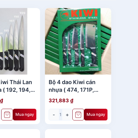
iwi Thái Lan
Bộ 4 dao Kiwi cán
 ( 192, 194,
nhựa ( 474, 171P,
,198, 835P,
211P, 813P) - Bộ dao
₫
321,883
₫
kiwi thái lan
-
+
Mua ngay
Mua ngay