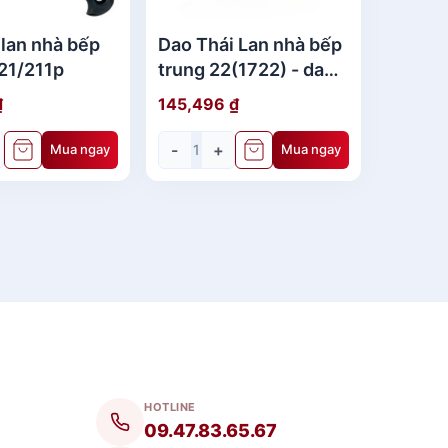
 lan nhà bếp
Dao Thái Lan nhà bếp
21/211p
trung 22(1722) - dao
kiwi cán gỗ
₫
145,496
₫
-
+
Mua ngay
Mua ngay
HOTLINE
09.47.83.65.67