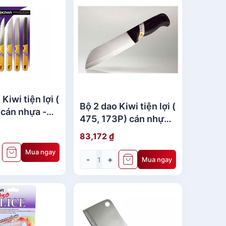
Kiwi tiện lợi (
Bộ 2 dao Kiwi tiện lợi (
 cán nhựa -
475, 173P) cán nhựa -
 lan
dao thái lan
83,172
₫
Mua ngay
-
+
Mua ngay