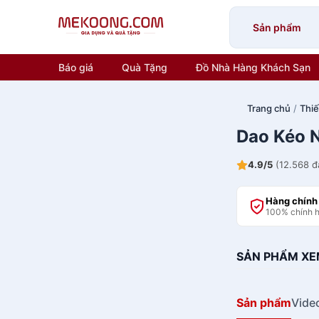
Skip
to
Sản phẩm
content
Báo giá
Quà Tặng
Đồ Nhà Hàng Khách Sạn
Trang chủ
/
Thiế
Dao Kéo 
4.9/5
(12.568 đ
Hàng chính
100% chính 
SẢN PHẨM XE
Sản phẩm
Vide