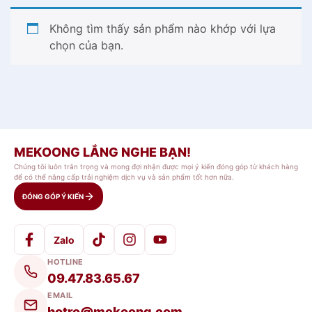
Không tìm thấy sản phẩm nào khớp với lựa
chọn của bạn.
MEKOONG LẮNG NGHE BẠN!
Chúng tôi luôn trân trọng và mong đợi nhận được mọi ý kiến đóng góp từ khách hàng
để có thể nâng cấp trải nghiệm dịch vụ và sản phẩm tốt hơn nữa.
ĐÓNG GÓP Ý KIẾN
Zalo
HOTLINE
09.47.83.65.67
EMAIL
hotro@mekoong.com