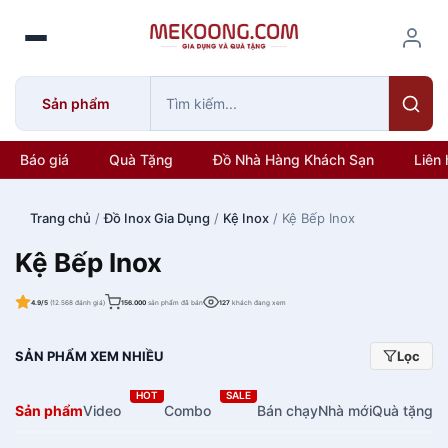
S
k
i
p
Sản phẩm
t
o
c
Báo giá
Quà Tặng
Đồ Nhà Hàng Khách Sạn
Liên 
o
n
Trang chủ
/
Đồ Inox Gia Dụng
/
Kệ Inox
/ Kệ Bếp Inox
t
e
Kệ Bếp Inox
n
t
4.9/5
(12.568 đánh giá)
156.000
sản phẩm đã bán
127
khách đang xem
SẢN PHẨM XEM NHIỀU
Lọc
HOT
SALE
Sản phẩm
Video
Combo
Bán chạy
Nhà mới
Quà tặng