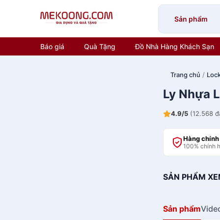
Skip
to
Sản phẩm
content
Báo giá
Quà Tặng
Đồ Nhà Hàng Khách Sạn
Trang chủ
/
Lock
Ly Nhựa 
4.9/5
(12.568 đ
Hàng chính
100% chính 
SẢN PHẨM XE
Sản phẩm
Vide