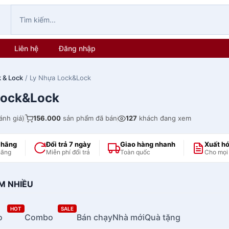
Liên hệ
Đăng nhập
 & Lock
/ Ly Nhựa Lock&Lock
Lock&Lock
ánh giá)
156.000
sản phẩm đã bán
127
khách đang xem
 hãng
Đổi trả 7 ngày
Giao hàng nhanh
Xuất h
hãng
Miễn phí đổi trả
Toàn quốc
Cho mọi
M NHIỀU
HOT
SALE
o
Combo
Bán chạy
Nhà mới
Quà tặng