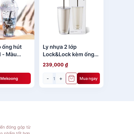
ó ống hút
Ly nhựa 2 lớp
 - Màu
Lock&Lock kèm ống
d -
hút 750ml
239,000
₫
LV/GOD
-
+
ệ Mekoong
Mua ngay
iến đóng góp từ
ản phẩm tốt hơn