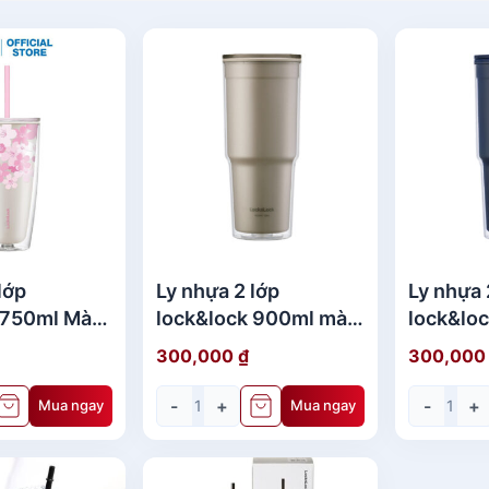
lớp
Ly nhựa 2 lớp
Ly nhựa 
 750ml Màu
lock&lock 900ml màu
lock&lo
509PIK
be HAP502BEG
Navy H
300,000
₫
300,00
-
+
-
+
Mua ngay
Mua ngay