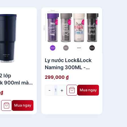
Ly nước Lock&Lock
Naming 300ML -
HAP508V
2 lớp
299,000
₫
ck 900ml màu
AP502NVY
-
+
Mua ngay
0
₫
Mua ngay