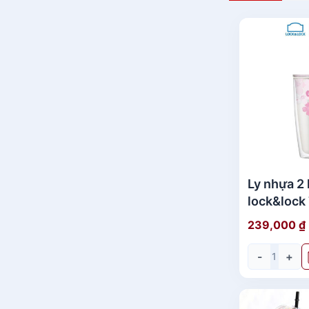
Ly nhựa 2 
lock&lock
hồng HAP
239,000
₫
-
+