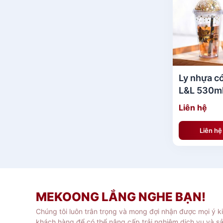
Ly nhựa c
L&L 530ml
Silver/Gol
Liên hệ
HAP506S
Liên h
MEKOONG LẮNG NGHE BẠN!
Chúng tôi luôn trân trọng và mong đợi nhận được mọi ý k
khách hàng để có thể nâng cấp trải nghiệm dịch vụ và s