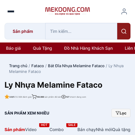
S
k
i
p
Sản phẩm
t
o
c
Báo giá
Quà Tặng
Đồ Nhà Hàng Khách Sạn
Liên 
o
n
Trang chủ
/
Fataco
/
Bát Đĩa Nhựa Melamine Fataco
/ Ly Nhựa
t
Melamine Fataco
e
n
Ly Nhựa Melamine Fataco
t
4.9/5
(12.568 đánh giá)
156.000
sản phẩm đã bán
127
khách đang xem
SẢN PHẨM XEM NHIỀU
Lọc
HOT
SALE
Sản phẩm
Video
Combo
Bán chạy
Nhà mới
Quà tặng