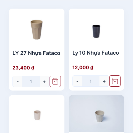
Ly 10 Nhựa Fataco
LY 27 Nhựa Fataco
12,000
₫
23,400
₫
-
+
-
+