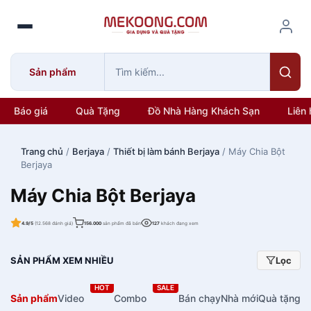
S
k
i
p
Sản phẩm
t
o
c
Báo giá
Quà Tặng
Đồ Nhà Hàng Khách Sạn
Liên 
o
n
Trang chủ
/
Berjaya
/
Thiết bị làm bánh Berjaya
/ Máy Chia Bột
t
Berjaya
e
n
Máy Chia Bột Berjaya
t
4.9/5
(12.568 đánh giá)
156.000
sản phẩm đã bán
127
khách đang xem
SẢN PHẨM XEM NHIỀU
Lọc
HOT
SALE
Sản phẩm
Video
Combo
Bán chạy
Nhà mới
Quà tặng