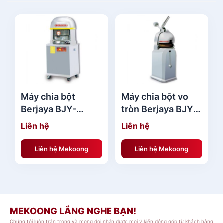
Máy chia bột
Máy chia bột vo
Berjaya BJY-
tròn Berjaya BJY-
DD120
DDR30
Liên hệ
Liên hệ
Liên hệ Mekoong
Liên hệ Mekoong
MEKOONG LẮNG NGHE BẠN!
Chúng tôi luôn trân trọng và mong đợi nhận được mọi ý kiến đóng góp từ khách hàng