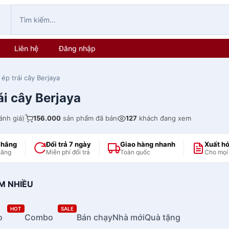
Liên hệ
Đăng nhập
ép trái cây Berjaya
ái cây Berjaya
ánh giá)
156.000
sản phẩm đã bán
127
khách đang xem
 hãng
Đổi trả 7 ngày
Giao hàng nhanh
Xuất h
hãng
Miễn phí đổi trả
Toàn quốc
Cho mọi
M NHIỀU
HOT
SALE
o
Combo
Bán chạy
Nhà mới
Quà tặng