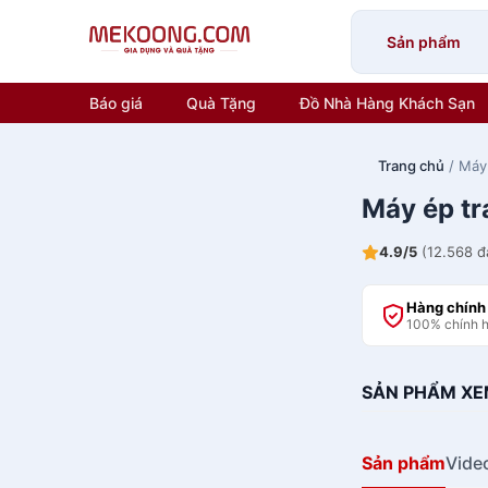
Skip
to
Sản phẩm
content
Báo giá
Quà Tặng
Đồ Nhà Hàng Khách Sạn
Trang chủ
/ Máy 
Máy ép tr
4.9/5
(12.568 đ
Hàng chính
100% chính 
SẢN PHẨM XE
Sản phẩm
Vide