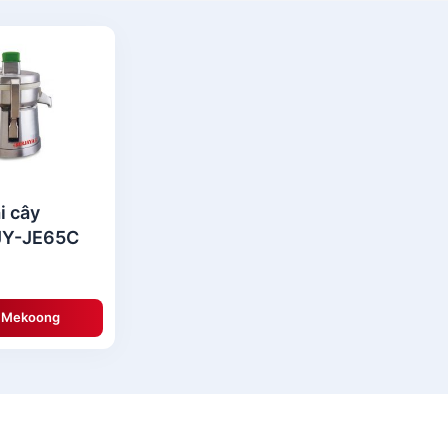
i cây
JY-JE65C
ệ Mekoong