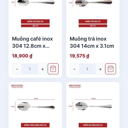
Muỗng café inox
Muỗng trà inox
304 12.8cm x
304 14cm x 3.1cm
2.5cm
18,900
₫
19,575
₫
-
+
-
+