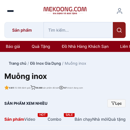
S
k
i
p
Sản phẩm
t
o
c
Báo giá
Quà Tặng
Đồ Nhà Hàng Khách Sạn
Liên 
o
n
Trang chủ
/
Đồ Inox Gia Dụng
/ Muỗng inox
t
e
Muỗng inox
n
t
4.9/5
(12.568 đánh giá)
156.000
sản phẩm đã bán
127
khách đang xem
SẢN PHẨM XEM NHIỀU
Lọc
HOT
SALE
Sản phẩm
Video
Combo
Bán chạy
Nhà mới
Quà tặng