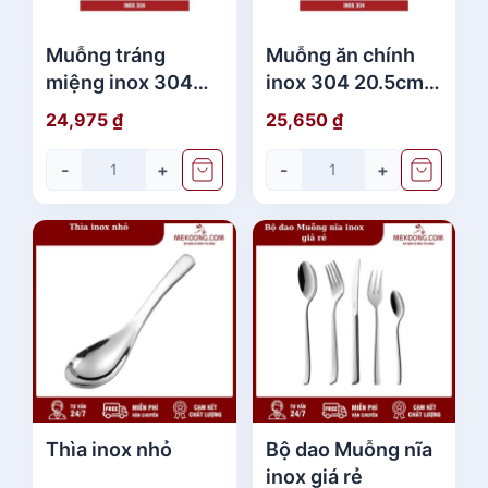
Muỗng tráng
Muỗng ăn chính
miệng inox 304
inox 304 20.5cm x
18.5cm x 4.3cm
4.5cm
24,975
₫
25,650
₫
-
+
-
+
Thìa inox nhỏ
Bộ dao Muỗng nĩa
inox giá rẻ