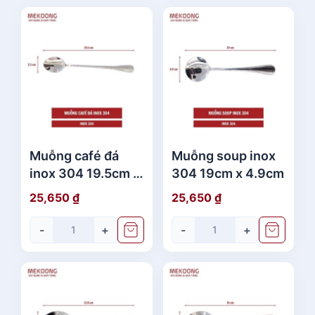
Muỗng café đá
Muỗng soup inox
inox 304 19.5cm x
304 19cm x 4.9cm
3.3cm
25,650
₫
25,650
₫
-
+
-
+