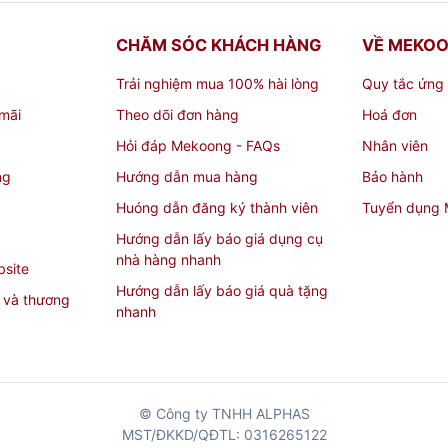
CHĂM SÓC KHÁCH HÀNG
VỀ MEKO
Trải nghiệm mua 100% hài lòng
Quy tắc ứng
mãi
Theo dõi đơn hàng
Hoá đơn
Hỏi đáp Mekoong - FAQs
Nhân viên
ng
Hướng dẫn mua hàng
Bảo hành
Huóng dẫn đăng ký thành viên
Tuyển dụng
Hướng dẫn lấy báo giá dụng cụ
nhà hàng nhanh
bsite
Hướng dẫn lấy báo giá quà tặng
 và thương
nhanh
© Công ty TNHH ALPHAS
MST/ĐKKD/QĐTL: 0316265122