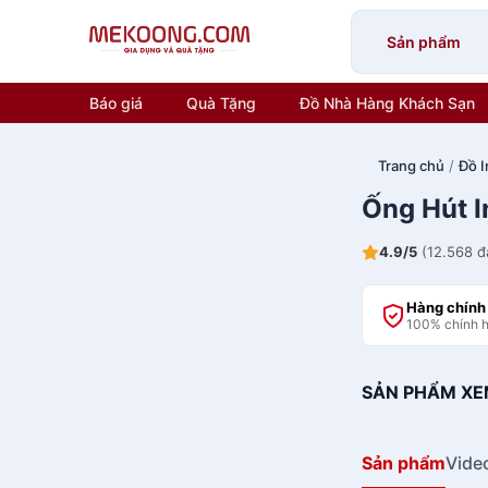
Skip
to
Sản phẩm
content
Báo giá
Quà Tặng
Đồ Nhà Hàng Khách Sạn
Trang chủ
/
Đồ I
Ống Hút I
4.9/5
(12.568 đ
Hàng chính
100% chính 
SẢN PHẨM XE
Sản phẩm
Vide