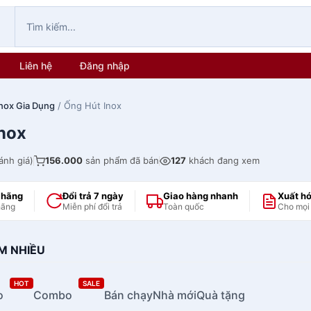
Liên hệ
Đăng nhập
nox Gia Dụng
/ Ống Hút Inox
nox
ánh giá)
156.000
sản phẩm đã bán
127
khách đang xem
 hãng
Đổi trả 7 ngày
Giao hàng nhanh
Xuất h
hãng
Miễn phí đổi trả
Toàn quốc
Cho mọi
M NHIỀU
HOT
SALE
o
Combo
Bán chạy
Nhà mới
Quà tặng