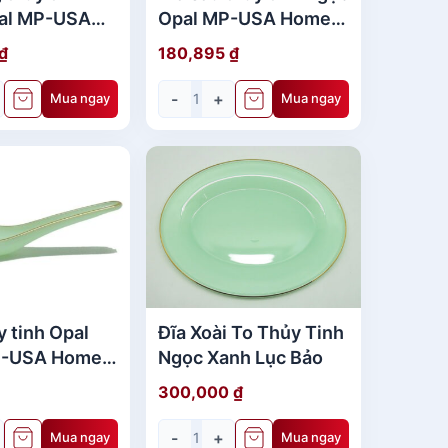
al MP-USA
Opal MP-USA Home
 7" - 541
Set 7" 315
₫
180,895
₫
-
+
Mua ngay
Mua ngay
y tinh Opal
Đĩa Xoài To Thủy Tinh
P-USA Home
Ngọc Xanh Lục Bảo
0
300,000
₫
-
+
Mua ngay
Mua ngay