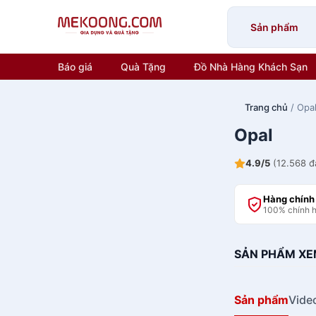
Skip
to
Sản phẩm
content
Báo giá
Quà Tặng
Đồ Nhà Hàng Khách Sạn
Trang chủ
/ Opa
Opal
4.9/5
(12.568 đ
Hàng chính
100% chính 
SẢN PHẨM XE
Sản phẩm
Vide