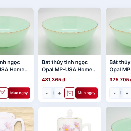
inh ngọc
Bát thủy tinh ngọc
Bát thủy
USA Home
Opal MP-USA Home
Opal M
Set 8.5" - 769
Set 7.5"
431,365
₫
375,705
-
+
-
+
Mua ngay
Mua ngay