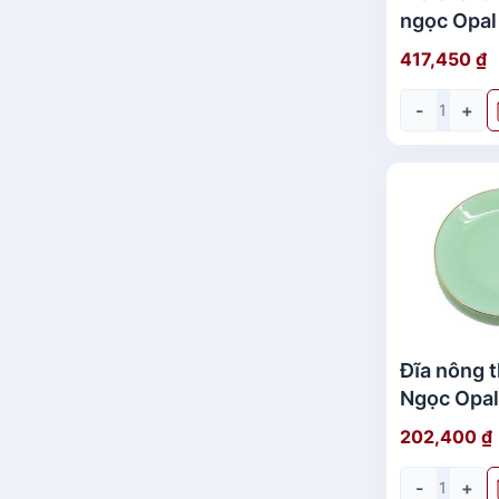
ngọc Opa
Home Set 
417,450
₫
-
+
Đĩa nông t
Ngọc Opa
Home Set 8
202,400
₫
-
+