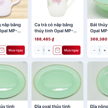
 nắp bằng
Ca trà có nắp bằng
Bát thủy
thủy tinh Opal MP-
Opal M
 set -50
USA Home Set
Set 8.25
188,485
₫
369,38
3.1"-70
-
+
-
+
Mua ngay
Mua ngay
hủy tinh
Đĩa oval thủy tinh
Đĩa nông