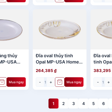
ằng thủy
Đĩa oval thủy tinh
Đĩa oval
 MP-USA
Opal MP-USA Home
tinh Op
12.5" -960
Set 11.5" - 950
Home Set
264,385
₫
383,295
-
+
-
+
Mua ngay
Mua ngay
1
2
3
4
5
6