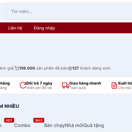
Liên hệ
Đăng nhập
l
ánh giá)
156.000
sản phẩm đã bán
127
khách đang xem
 hãng
Đổi trả 7 ngày
Giao hàng nhanh
Xuất h
hãng
Miễn phí đổi trả
Toàn quốc
Cho mọi
M NHIỀU
HOT
SALE
o
Combo
Bán chạy
Nhà mới
Quà tặng