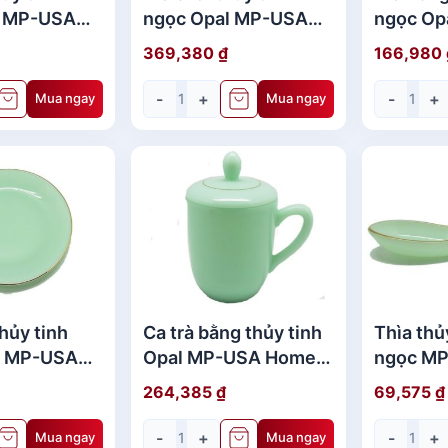
l MP-USA
ngọc Opal MP-USA
ngọc Op
12.5" -960
Home Set 11.5" -950
Home Set
369,380
₫
166,980
-
+
-
+
Mua ngay
Mua ngay
hủy tinh
Ca trà bằng thủy tinh
Thìa thủ
l MP-USA
Opal MP-USA Home
ngọc M
 " - 551
Set 3.1" -70CJ
Set -70
264,385
₫
69,575
₫
-
+
-
+
Mua ngay
Mua ngay