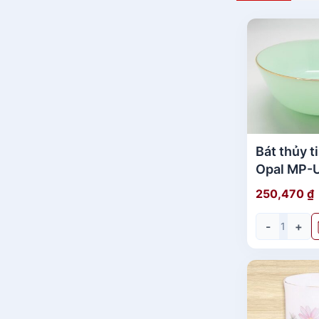
Bát thủy t
Opal MP-
Set 6.5"
250,470
₫
-
+