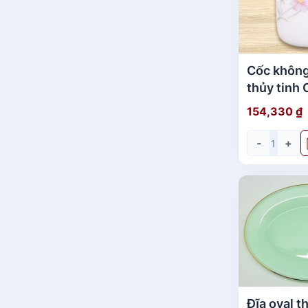
Cốc không
thủy tinh Opal MP-
USA Home
154,330
₫
-
+
Đĩa oval t