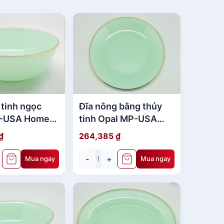
 tinh ngọc
Đĩa nông bằng thủy
P-USA Home
tinh Opal MP-USA
- 768
Home Set 9" - 561
₫
264,385
₫
-
+
Mua ngay
Mua ngay