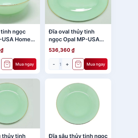
 tinh ngọc
Đĩa oval thủy tinh
P-USA Home
ngọc Opal MP-USA
" -219
Home Set 13.5" - 970
0
₫
536,360
₫
-
+
Mua ngay
Mua ngay
 thủy tinh
Đĩa sâu thủy tinh ngọc