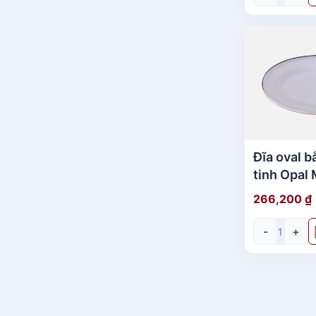
Đĩa oval b
tinh Opal
Home Set 
266,200
₫
-
+