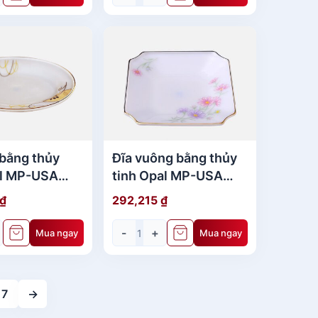
 bằng thủy
Đĩa vuông bằng thủy
al MP-USA
tinh Opal MP-USA
 13.5" - 970
Home Set 9.25" - 460
₫
292,215
₫
-
+
Mua ngay
Mua ngay
7
→