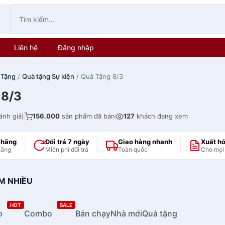
Liên hệ
Đăng nhập
 Tặng
/
Quà tặng Sự kiện
/ Quà Tặng 8/3
 8/3
ánh giá)
156.000
sản phẩm đã bán
127
khách đang xem
 hãng
Đổi trả 7 ngày
Giao hàng nhanh
Xuất h
hãng
Miễn phí đổi trả
Toàn quốc
Cho mọi
M NHIỀU
HOT
SALE
o
Combo
Bán chạy
Nhà mới
Quà tặng