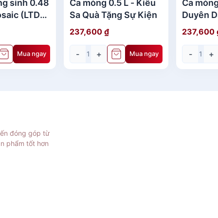
ng sinh 0.48
Ca mỏng 0.5 L - Kiêu
Ca mỏng 
osaic (LTD)
Sa Quà Tặng Sự Kiện
Duyên D
Sự Kiện
Sự Kiện
237,600
₫
237,600
-
+
-
+
Mua ngay
Mua ngay
iến đóng góp từ
ản phẩm tốt hơn