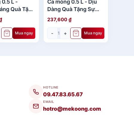
0.5 L -
Ca mỏng 0.5 L - Dịu
áng Quà Tặng
Dàng Quà Tặng Sự
Kiện
₫
237,600
₫
-
+
Mua ngay
Mua ngay
HOTLINE
09.47.83.65.67
EMAIL
hotro@mekoong.com