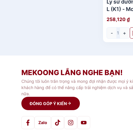
Ly sứ dưỡ
L (K1) - M
Quà Tặng 
258,120
₫
-
+
MEKOONG LẮNG NGHE BẠN!
Chúng tôi luôn trân trọng và mong đợi nhận được mọi ý k
khách hàng để có thể nâng cấp trải nghiệm dịch vụ và s
nữa.
ĐÓNG GÓP Ý KIẾN
Zalo