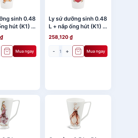
ỡng sinh 0.48
Ly sứ dưỡng sinh 0.48
ống hút (K1) -
L + nắp ống hút (K1) -
Thương Quà
Hổ Hạnh Phúc Quà
₫
258,120
₫
 Kiện
Tặng Sự Kiện
-
+
Mua ngay
Mua ngay