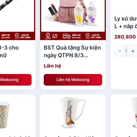
Ly sứ dư
L + nắp 
Hổ Yêu 
280,800
Tặng Sự
8-3 cho
BST Quà tặng Sự kiện
-
+
 nữ
ngày QTPN 8/3
QTSKMK25
Liên hệ
ệ Mekoong
Liên hệ Mekoong