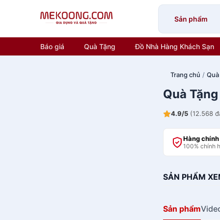
Skip
to
Sản phẩm
content
Báo giá
Quà Tặng
Đồ Nhà Hàng Khách Sạn
Trang chủ
/
Quà
Quà Tặng
4.9/5
(12.568 đ
Hàng chính
100% chính 
SẢN PHẨM XE
Sản phẩm
Vide