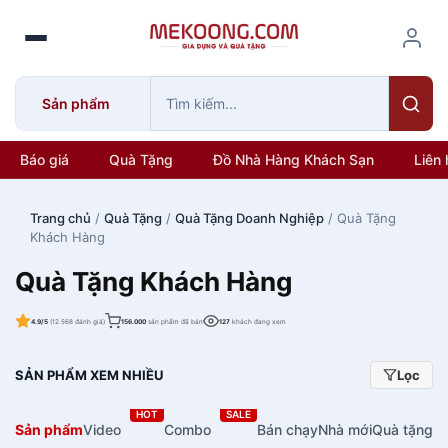
S
k
i
p
Sản phẩm
t
o
c
Báo giá
Quà Tặng
Đồ Nhà Hàng Khách Sạn
Liên 
o
n
Trang chủ
/
Quà Tặng
/
Quà Tặng Doanh Nghiệp
/ Quà Tặng
t
Khách Hàng
e
n
Quà Tặng Khách Hàng
t
4.9/5
(12.568 đánh giá)
156.000
sản phẩm đã bán
127
khách đang xem
SẢN PHẨM XEM NHIỀU
Lọc
HOT
SALE
Sản phẩm
Video
Combo
Bán chạy
Nhà mới
Quà tặng