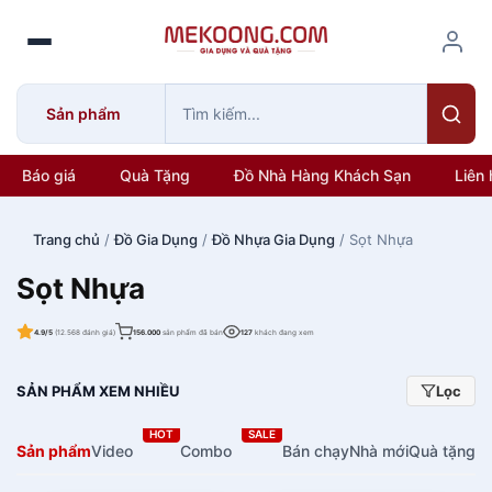
S
k
i
p
Sản phẩm
t
o
c
Báo giá
Quà Tặng
Đồ Nhà Hàng Khách Sạn
Liên 
o
n
Trang chủ
/
Đồ Gia Dụng
/
Đồ Nhựa Gia Dụng
/ Sọt Nhựa
t
e
Sọt Nhựa
n
t
4.9/5
(12.568 đánh giá)
156.000
sản phẩm đã bán
127
khách đang xem
SẢN PHẨM XEM NHIỀU
Lọc
HOT
SALE
Sản phẩm
Video
Combo
Bán chạy
Nhà mới
Quà tặng