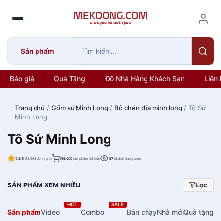
S
k
i
p
Sản phẩm
t
o
c
Báo giá
Quà Tặng
Đồ Nhà Hàng Khách Sạn
Liên 
o
n
Trang chủ
/
Gốm sứ Minh Long
/
Bộ chén đĩa minh long
/ Tô Sứ
t
Minh Long
e
n
Tô Sứ Minh Long
t
4.9/5
(12.568 đánh giá)
156.000
sản phẩm đã bán
127
khách đang xem
SẢN PHẨM XEM NHIỀU
Lọc
HOT
SALE
Sản phẩm
Video
Combo
Bán chạy
Nhà mới
Quà tặng