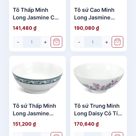
Tô Thấp Minh
Tô sứ Cao Minh
Long Jasmine Chỉ
Long Jasmine
Xanh Lá 20cm
Chim Lạc 20cm
141,480
₫
190,080
₫
-
+
-
+
Tô sứ Thấp Minh
Tô sứ Trung Minh
Long Jasmine
Long Daisy Cỏ Tím
Chim Lạc 20cm
20cm
151,200
₫
170,640
₫