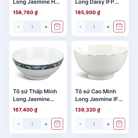
Long Jasmine Hoa
Long Daisy IFP
May Mắn 20cm
Viền Chỉ Vàng
158,760
₫
185,900
₫
20cm
-
+
-
+
Tô sứ Thấp Minh
Tô sứ Cao Minh
Long Jasmine
Long Jasmine IFP
Phúc Lộc Thọ
Viền Chỉ Vàng
167,400
₫
139,320
₫
20cm
15cm
-
+
-
+