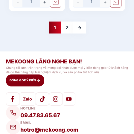
-
+
-
+
1
2
→
MEKOONG LẮNG NGHE BẠN!
Chúng tôi luôn trân trọng và mong đợi nhận được mọi ý kiến đóng góp từ khách hàng
để có thể nâng cấp trải nghiệm dịch vụ và sản phẩm tốt hơn nữa.
ĐÓNG GÓP Ý KIẾN
Zalo
HOTLINE
09.47.83.65.67
EMAIL
hotro@mekoong.com