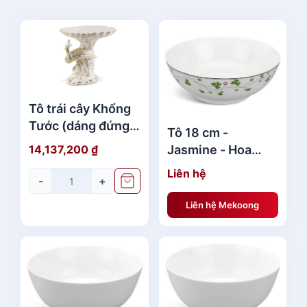
Tô trái cây Khổng
Tước (dáng đứng -
Tô 18 cm -
bên phải) - Vẽ tay
Jasmine - Hoa
14,137,200
₫
- Trắng - Trang Trí
May Mắn
Liên hệ
Vàng Quà Tặng
-
+
Gốm Sứ
Liên hệ Mekoong