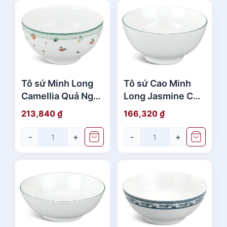
Tô sứ Minh Long
Tô sứ Cao Minh
Camellia Quả Ngọt
Long Jasmine Chỉ
20cm
Xanh Lá 20cm
213,840
₫
166,320
₫
-
+
-
+