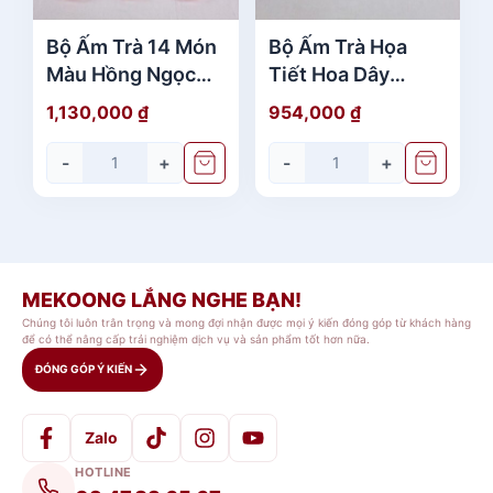
Bộ Ấm Trà 14 Món
Bộ Ấm Trà Họa
Màu Hồng Ngọc
Tiết Hoa Dây
Ruby
Huyền Bí
1,130,000
₫
954,000
₫
-
+
-
+
MEKOONG LẮNG NGHE BẠN!
Chúng tôi luôn trân trọng và mong đợi nhận được mọi ý kiến đóng góp từ khách hàng
để có thể nâng cấp trải nghiệm dịch vụ và sản phẩm tốt hơn nữa.
ĐÓNG GÓP Ý KIẾN
Zalo
HOTLINE