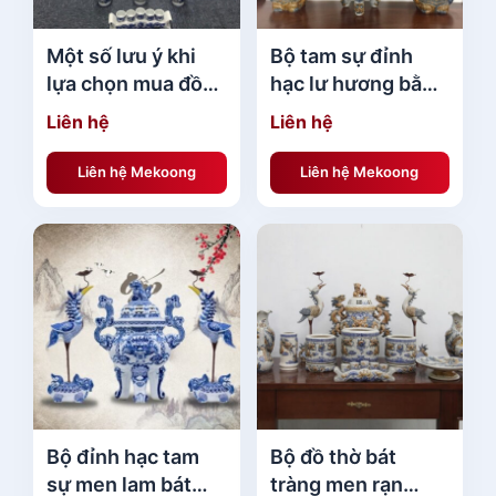
Một số lưu ý khi
Bộ tam sự đỉnh
lựa chọn mua đồ
hạc lư hương bằng
thờ cúng gốm sứ
sứ cao 63cm sang
Liên hệ
Liên hệ
3521 đẹp
trọng
Liên hệ Mekoong
Liên hệ Mekoong
Bộ đỉnh hạc tam
Bộ đồ thờ bát
sự men lam bát
tràng men rạn