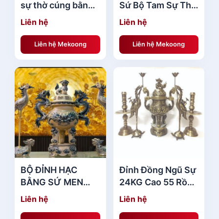
sự thờ cúng bằng
Sứ Bộ Tam Sự Thờ
gốm sứ 1230 sang
Sứ giá tốt
Liên hệ
Liên hệ
trọng
Liên hệ Mekoong
Liên hệ Mekoong
BỘ ĐỈNH HẠC
Đỉnh Đồng Ngũ Sự
BẰNG SỨ MEN
24KG Cao 55 Rồng
RẠN CAO 65CM
Nổi
Liên hệ
Liên hệ
cao cấp