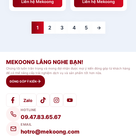
Liên hệ Mekoong
Liên hệ Mekoong
1
2
3
4
5
→
MEKOONG LẮNG NGHE BẠN!
Chúng tôi luôn trân trọng và mong đợi nhận được mọi ý kiến đóng góp từ khách hàng
để có thể nâng cấp trải nghiệm dịch vụ và sản phẩm tốt hơn nữa.
ĐÓNG GÓP Ý KIẾN
Zalo
HOTLINE
09.47.83.65.67
EMAIL
hotro@mekoong.com