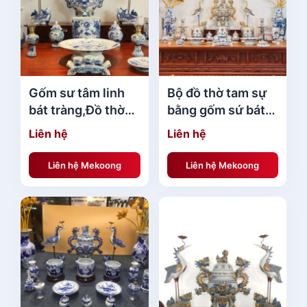
Gốm sư tâm linh
Bộ đồ thờ tam sự
bát tràng,Đồ thờ
bằng gốm sứ bát
tam sự ưa chuộng
tràng 412 chuẩn
Liên hệ
Liên hệ
phong thủy
Liên hệ Mekoong
Liên hệ Mekoong