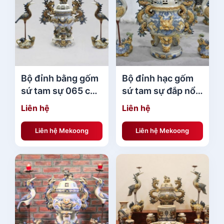
Bộ đỉnh bằng gốm
Bộ đỉnh hạc gốm
sứ tam sự 065 cao
sứ tam sự đắp nổi
cấp
men rạn S8 Bát
Liên hệ
Liên hệ
Tràng 50cm ưa
chuộng
Liên hệ Mekoong
Liên hệ Mekoong