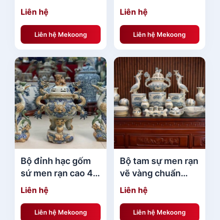
tràng giá tốt
09712 cao cấp
Liên hệ
Liên hệ
Liên hệ Mekoong
Liên hệ Mekoong
Bộ đỉnh hạc gốm
Bộ tam sự men rạn
sứ men rạn cao 42
vẽ vàng chuẩn
cm ưa chuộng
phong thủy
Liên hệ
Liên hệ
Liên hệ Mekoong
Liên hệ Mekoong