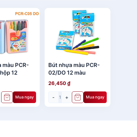
a màu PCR-
Bút nhựa màu PCR-
hộp 12
02/DO 12 màu
26,450
₫
-
+
Mua ngay
Mua ngay