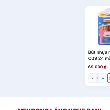
Bút nhựa 
C09 24 m
69,000
₫
-
+