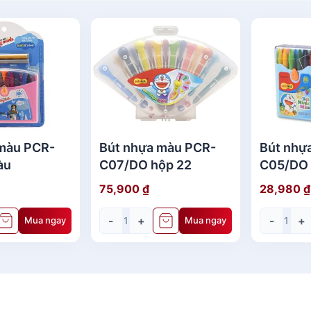
màu PCR-
Bút nhựa màu PCR-
Bút nhự
àu
C07/DO hộp 22
C05/DO 
75,900
₫
28,980
₫
-
+
-
+
Mua ngay
Mua ngay