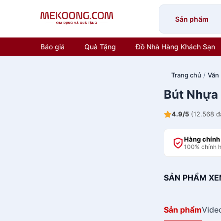
Skip
to
Sản phẩm
content
Báo giá
Quà Tặng
Đồ Nhà Hàng Khách Sạn
Trang chủ
/
Văn
Bút Nhựa
4.9/5
(12.568 đ
Hàng chính
100% chính 
SẢN PHẨM XE
Sản phẩm
Vide