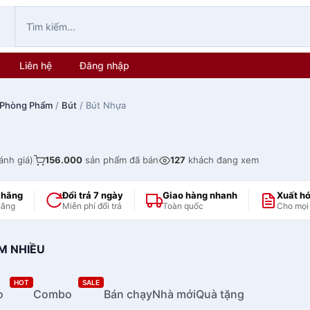
Liên hệ
Đăng nhập
 Phòng Phẩm
/
Bút
/ Bút Nhựa
ánh giá)
156.000
sản phẩm đã bán
127
khách đang xem
 hãng
Đổi trả 7 ngày
Giao hàng nhanh
Xuất h
hãng
Miễn phí đổi trả
Toàn quốc
Cho mọi
M NHIỀU
HOT
SALE
o
Combo
Bán chạy
Nhà mới
Quà tặng