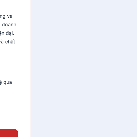
ứng và
h doanh
n đại.
và chất
ệ qua