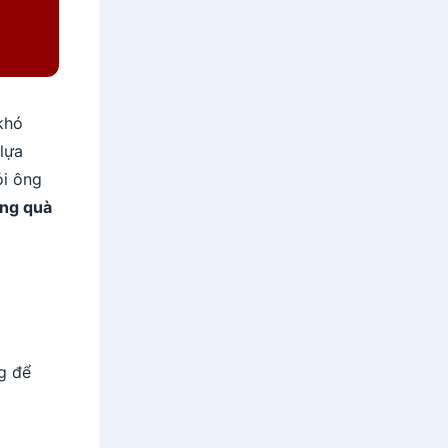
khó
 lựa
ỏi ông
ng quà
g để