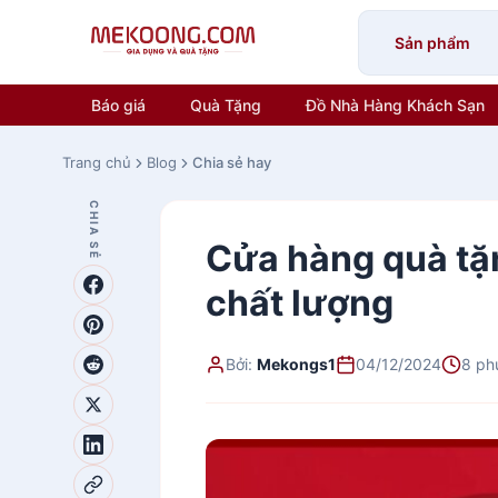
Skip
to
Sản phẩm
content
Báo giá
Quà Tặng
Đồ Nhà Hàng Khách Sạn
Trang chủ
Blog
Chia sẻ hay
CHIA SẺ
Cửa hàng quà tặn
chất lượng
Bởi:
Mekongs1
04/12/2024
8 ph