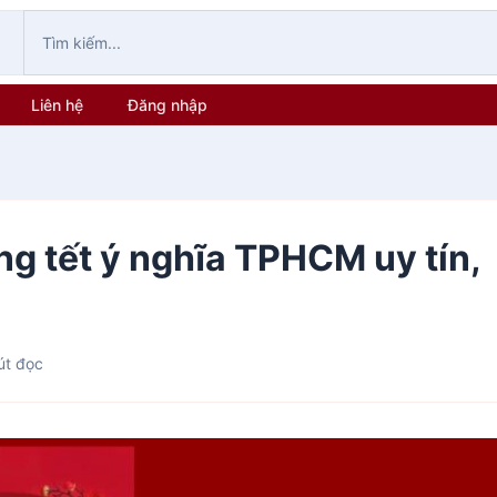
Liên hệ
Đăng nhập
g tết ý nghĩa TPHCM uy tín,
út đọc