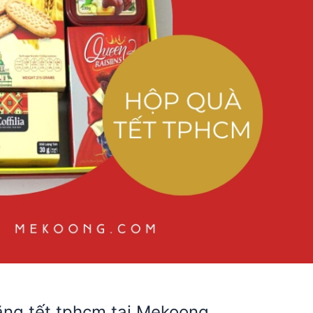
tặng tết tphcm tại Mekoong