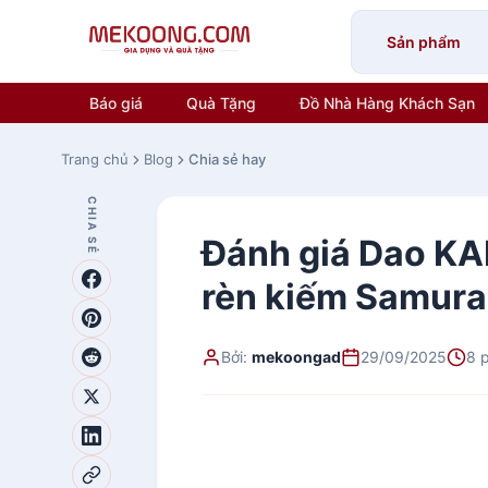
Skip
to
Sản phẩm
content
Báo giá
Quà Tặng
Đồ Nhà Hàng Khách Sạn
Trang chủ
Blog
Chia sẻ hay
CHIA SẺ
Đánh giá Dao KA
rèn kiếm Samurai
Bởi:
mekoongad
29/09/2025
8 