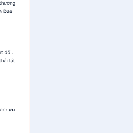
(thường
ủa
Dao
t đối.
hái lát
được
ưu