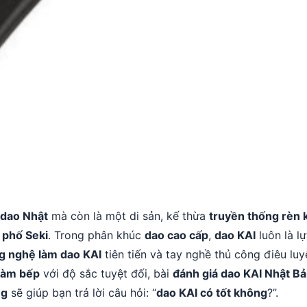
 dao Nhật
mà còn là một di sản, kế thừa
truyền thống rèn 
 phố Seki
. Trong phân khúc
dao cao cấp
,
dao KAI
luôn là l
g nghệ làm dao KAI
tiên tiến và tay nghề thủ công điêu lu
làm bếp
với độ sắc tuyệt đối, bài
đánh giá dao KAI Nhật B
ng
sẽ giúp bạn trả lời câu hỏi: “
dao KAI có tốt không
?”.