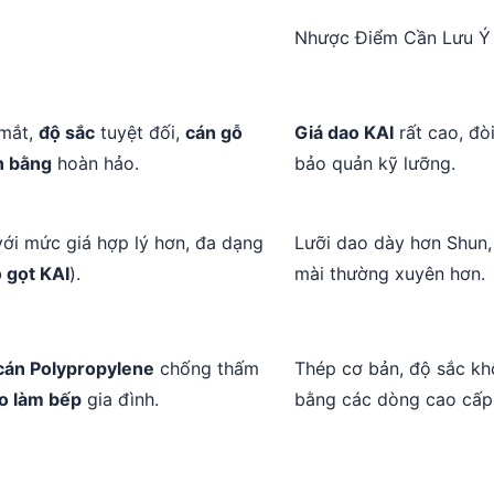
Nhược Điểm Cần Lưu Ý
mắt,
độ sắc
tuyệt đối,
cán gỗ
Giá dao KAI
rất cao, đòi
n bằng
hoàn hảo.
bảo quản kỹ lưỡng.
ới mức giá hợp lý hơn, đa dạng
Lưỡi dao dày hơn Shun,
 gọt KAI
).
mài thường xuyên hơn.
cán Polypropylene
chống thấm
Thép cơ bản, độ sắc k
o làm bếp
gia đình.
bằng các dòng cao cấp