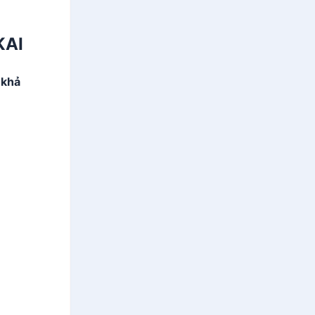
KAI
à
khả