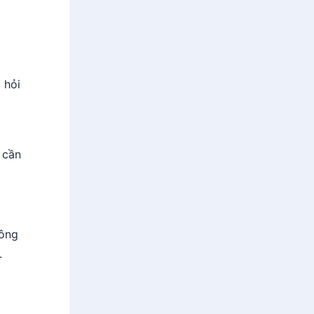
 hỏi
 cần
hông
.