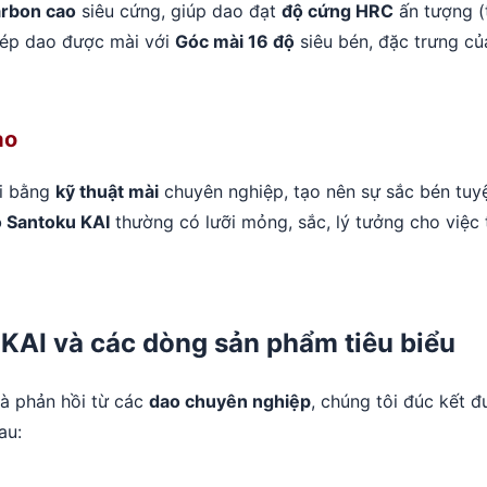
arbon cao
siêu cứng, giúp dao đạt
độ cứng HRC
ấn tượng 
hép dao được mài với
Góc mài 16 độ
siêu bén, đặc trưng c
ao
i bằng
kỹ thuật mài
chuyên nghiệp, tạo nên sự sắc bén tuyệ
 Santoku KAI
thường có lưỡi mỏng, sắc, lý tưởng cho việc t
KAI và các dòng sản phẩm tiêu biểu
à phản hồi từ các
dao chuyên nghiệp
, chúng tôi đúc kết 
au: