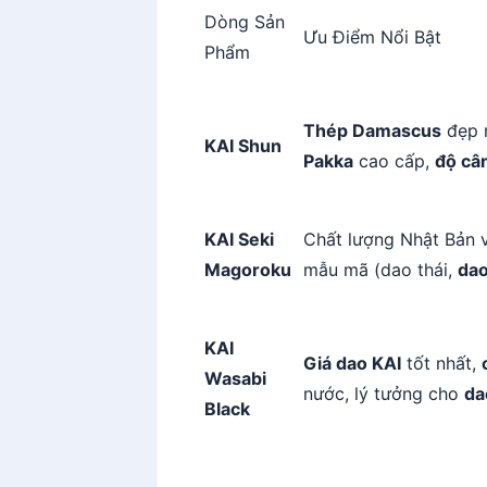
Dòng Sản
Ưu Điểm Nổi Bật
Phẩm
Thép Damascus
đẹp 
KAI Shun
Pakka
cao cấp,
độ câ
KAI Seki
Chất lượng Nhật Bản v
Magoroku
mẫu mã (dao thái,
dao
KAI
Giá dao KAI
tốt nhất,
Wasabi
nước, lý tưởng cho
da
Black