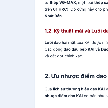
từ
thép VG-MAX
, một loại
thép c
trên
61 HRC
). Độ cứng này cho p
Nhật Bản
.
1.2. Kỹ thuật mài và Lưỡi d
Lưỡi dao hai mặt
của KAI được mà
Các dòng
dao đầu bếp KAI
và
Dao
và cắt gọt chính xác.
2. Ưu nhược điểm dao 
Qua
lịch sử thương hiệu dao KAI
v
nhược điểm dao KAI
cơ bản như s