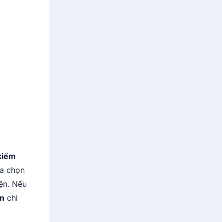
kiếm
ựa chọn
yện. Nếu
ản
chi