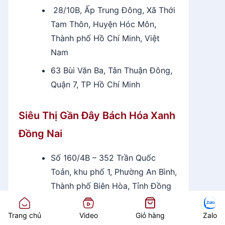
28/10B, Ấp Trung Đông, Xã Thới
Tam Thôn, Huyện Hóc Môn,
Thành phố Hồ Chí Minh, Việt
Nam
63 Bùi Văn Ba, Tân Thuận Đông,
Quận 7, TP Hồ Chí Minh
Siêu Thị Gần Đây Bách Hóa Xanh
Đồng Nai
Số 160/4B – 352 Trần Quốc
Toản, khu phố 1, Phường An Bình,
Thành phố Biên Hòa, Tỉnh Đồng
Nai, Việt Nam
Trang chủ
Video
Giỏ hàng
Zalo
2 CĐường số 1, tổ 19, khu phố