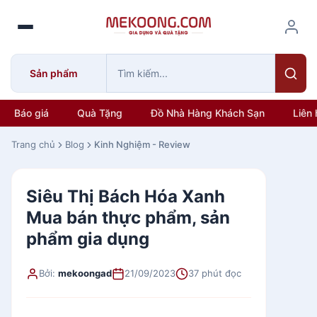
S
k
i
p
Sản phẩm
t
o
c
Báo giá
Quà Tặng
Đồ Nhà Hàng Khách Sạn
Liên 
o
n
Trang chủ
Blog
Kinh Nghiệm - Review
t
e
Siêu Thị Bách Hóa Xanh
n
t
Mua bán thực phẩm, sản
phẩm gia dụng
Bởi:
mekoongad
21/09/2023
37 phút đọc