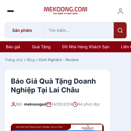
S
k
i
p
Sản phẩm
t
o
c
Báo giá
Quà Tặng
Đồ Nhà Hàng Khách Sạn
Liên 
o
n
Trang chủ
Blog
Kinh Nghiệm - Review
t
e
Báo Giá Quà Tặng Doanh
n
t
Nghiệp Tại Lai Châu
Bởi:
mekoongad
14/05/2024
44 phút đọc