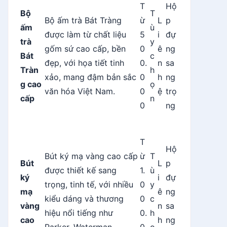
T
Hộ
Bộ
T
Bộ ấm trà Bát Tràng
ừ
L
p
ấm
ù
được làm từ chất liệu
5
i
đự
trà
y
gốm sứ cao cấp, bền
0
ê
ng
Bát
c
đẹp, với họa tiết tinh
0.
n
sa
Tràn
h
xảo, mang đậm bản sắc
0
h
ng
g cao
ọ
văn hóa Việt Nam.
0
ệ
trọ
cấp
n
0
ng
T
Hộ
Bút ký mạ vàng cao cấp
ừ
T
Bút
L
p
được thiết kế sang
1.
ù
ký
i
đự
trọng, tinh tế, với nhiều
0
y
mạ
ê
ng
kiểu dáng và thương
0
c
vàng
n
sa
hiệu nổi tiếng như
0.
h
cao
h
ng