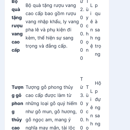
Bộ
ừ
T
Bộ quà tặng rượu vang
L
p
quà
2.
ù
cao cấp bao gồm rượu
i
qu
tặng
0
y
vang nhập khẩu, ly vang
ê
à
rượu
0
c
pha lê và phụ kiện đi
n
sa
vang
0.
h
kèm, thể hiện sự sang
h
ng
cao
0
ọ
trọng và đẳng cấp.
ệ
trọ
cấp
0
n
ng
0
T
Hộ
Tượn
Tượng gỗ phong thủy
ừ
T
L
p
g gỗ
cao cấp được làm từ
3.
ù
i
đự
phon
những loại gỗ quý hiếm
0
y
ê
ng
g
như gỗ mun, gỗ hương,
0
c
n
sa
thủy
gỗ ngọc am, mang ý
0.
h
h
ng
cao
nghĩa may mắn, tài lộc
0
ọ