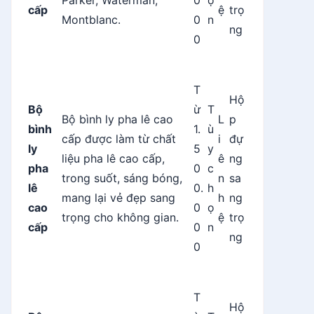
Parker, Waterman,
0
ọ
cấp
ệ
trọ
Montblanc.
0
n
ng
0
T
Hộ
Bộ
ừ
T
Bộ bình ly pha lê cao
L
p
bình
1.
ù
cấp được làm từ chất
i
đự
ly
5
y
liệu pha lê cao cấp,
ê
ng
pha
0
c
trong suốt, sáng bóng,
n
sa
lê
0.
h
mang lại vẻ đẹp sang
h
ng
cao
0
ọ
trọng cho không gian.
ệ
trọ
cấp
0
n
ng
0
T
Hộ