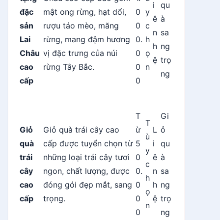
i
qu
đặc
mật ong rừng, hạt dổi,
0
y
ê
à
sản
rượu táo mèo, măng
0
c
n
sa
Lai
rừng, mang đậm hương
0.
h
h
ng
Châu
vị đặc trưng của núi
0
ọ
ệ
trọ
cao
rừng Tây Bắc.
0
n
ng
cấp
0
T
Gi
T
Giỏ
Giỏ quà trái cây cao
ừ
L
ỏ
ù
quà
cấp được tuyển chọn từ
5
i
qu
y
trái
những loại trái cây tươi
0
ê
à
c
cây
ngon, chất lượng, được
0.
n
sa
h
cao
đóng gói đẹp mắt, sang
0
h
ng
ọ
cấp
trọng.
0
ệ
trọ
n
0
ng