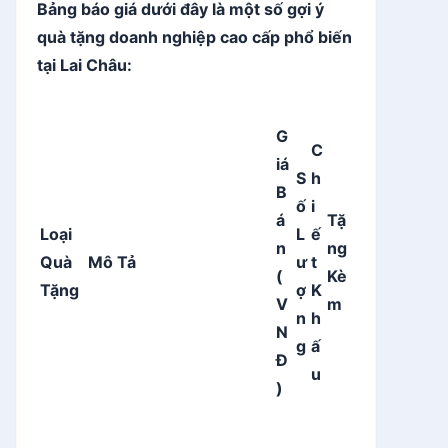
Bảng báo giá dưới đây là một số gợi ý
quà tặng doanh nghiệp cao cấp phổ biến
tại Lai Châu:
G
C
iá
S
h
B
ố
i
á
Tặ
Loại
L
ế
n
ng
Quà
Mô Tả
ư
t
(
Kè
Tặng
ợ
K
V
m
n
h
N
g
ấ
Đ
u
)