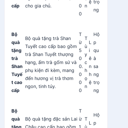
ệ
trọ
cấp
cho gia chủ.
0
n
ng
0
Bộ
T
Hộ
Bộ quà tặng trà Shan
T
quà
ừ
L
p
Tuyết cao cấp bao gồm
ù
tặng
5
i
qu
trà Shan Tuyết thượng
y
trà
0
ê
à
hạng, ấm trà gốm sứ và
c
Shan
0.
n
sa
phụ kiện đi kèm, mang
h
Tuyế
0
h
ng
đến hương vị trà thơm
ọ
t cao
0
ệ
trọ
ngon, tinh túy.
n
cấp
0
ng
Bộ
T
Hộ
quà
Bộ quà tặng đặc sản Lai
ừ
T
L
p
tặng
Châu cao cấp bao gồm
1.
ù