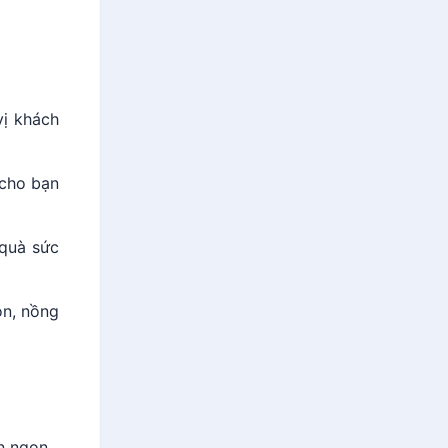
vị khách
 cho bạn
quà sức
on, nồng
n ngon.