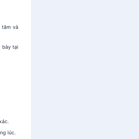
.
n tâm và
 bày tại
xác.
ng lúc.