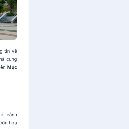
g tin về
nhà cung
yên
Mục
với cảnh
vườn hoa