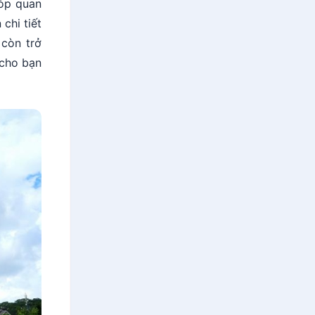
góp quan
chi tiết
 còn trở
 cho bạn