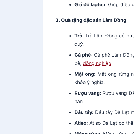
Giá đỡ laptop:
Giúp điều c
3. Quà tặng đặc sản Lâm Đồng:
Trà:
Trà Lâm Đồng có hươ
quý.
Cà phê
: Cà phê Lâm Đồng
bè,
đồng nghiệp
.
Mật ong:
Mật ong rừng ng
khỏe ý nghĩa.
Rượu vang:
Rượu vang Đà
nàn.
Dâu tây:
Dâu tây Đà Lạt m
Atiso:
Atiso Đà Lạt có thể
Măng rừng:
Măng rừng Lâm