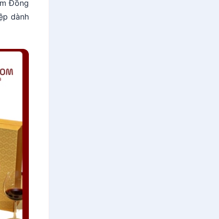
âm Đồng
iệp dành