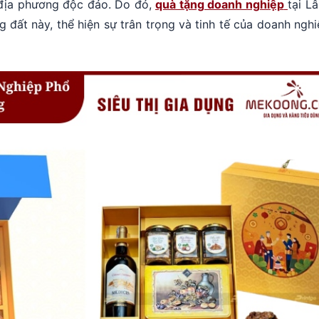
 địa phương độc đáo. Do đó,
quà tặng doanh nghiệp
tại L
đất này, thể hiện sự trân trọng và tinh tế của doanh ngh