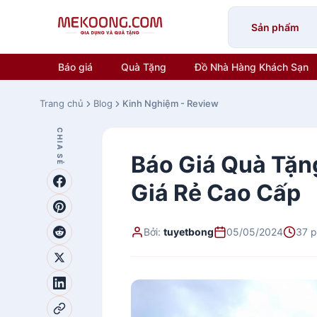
Skip
to
Sản phẩm
content
Báo giá
Quà Tặng
Đồ Nhà Hàng Khách Sạn
Trang chủ
Blog
Kinh Nghiệm - Review
CHIA SẺ
Báo Giá Quà Tặn
Giá Rẻ Cao Cấp
Bởi:
tuyetbong
05/05/2024
37 p