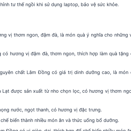
hỉnh tư thế ngồi khi sử dụng laptop, bảo vệ sức khỏe.
ng vị thơm ngon, đậm đà, là món quà ý nghĩa cho những 
 có hương vị đậm đà, thơm ngon, thích hợp làm quà tặng
uyên chất Lâm Đồng có giá trị dinh dưỡng cao, là món 
 Lạt được sản xuất từ nho chọn lọc, có hương vị thơm ng
ọng nước, ngọt thanh, có hương vị đặc trưng.
 chế biến thành nhiều món ăn và thức uống bổ dưỡng.
 Đồng có vị giòn, dai, thích hợp để chế biến nhiều món ă