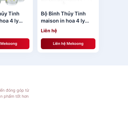
hủy Tinh
Bộ Bình Thủy Tinh
hoa 4 ly
maison in hoa 4 ly
(Wealthy- pink lid)-
Liên hệ
3GS000005X0160
ệ Mekoong
Liên hệ Mekoong
iến đóng góp từ
ản phẩm tốt hơn