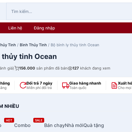
Liên hệ
Đăng nhập
hủy Tinh
/
Bình Thủy Tinh
/ Bộ bình ly thủy tinh Ocean
y thủy tinh Ocean
ánh giá)
156.000
sản phẩm đã bán
127
khách đang xem
 hãng
Đổi trả 7 ngày
Giao hàng nhanh
Xuất h
hãng
Miễn phí đổi trả
Toàn quốc
Cho mọi
M NHIỀU
HOT
SALE
o
Combo
Bán chạy
Nhà mới
Quà tặng