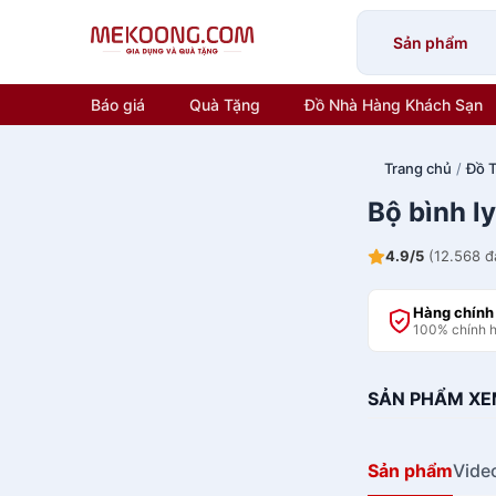
Skip
to
Sản phẩm
content
Báo giá
Quà Tặng
Đồ Nhà Hàng Khách Sạn
Trang chủ
/
Đồ T
Bộ bình l
4.9/5
(12.568 đ
Hàng chính
100% chính 
SẢN PHẨM XE
Sản phẩm
Vide