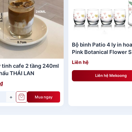
Bộ bình Patio 4 ly in ho
Pink Botanical Flower 
Liên hệ
y tinh cafe 2 tầng 240ml
hẩu THÁI LAN
Liên hệ Mekoong
₫
+
Mua ngay