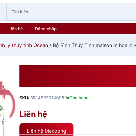
Liên hệ
Đăng nhập
nh ly thủy tinh Ocean
/ Bộ Bình Thủy Tinh maison in hoa 4 
Bộ Bình Thủy Tinh Maison In
Lid)- 3GS000005X0160
SKU:
3B1483701X0050
Còn hàng
Liên hệ
Liên hệ Mekoong