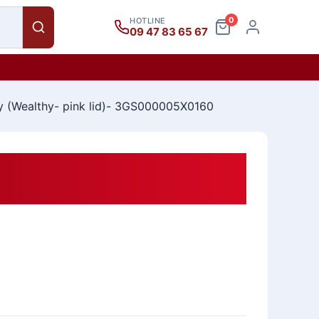
0
HOTLINE
09 47 83 65 67
ly (Wealthy- pink lid)- 3GS000005X0160
 Hoa 4 Ly (Wealthy- Pink