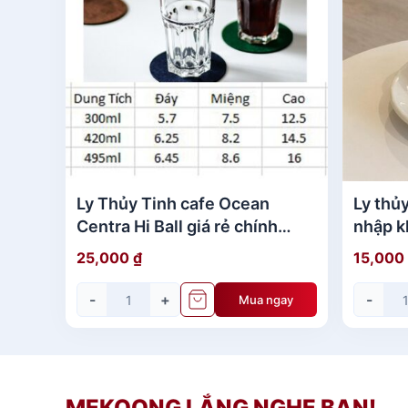
Ly Thủy Tinh cafe Ocean
Ly thủ
Centra Hi Ball giá rẻ chính
nhập k
hãng
25,000
₫
15,000
-
+
-
Mua ngay
MEKOONG LẮNG NGHE BẠN!