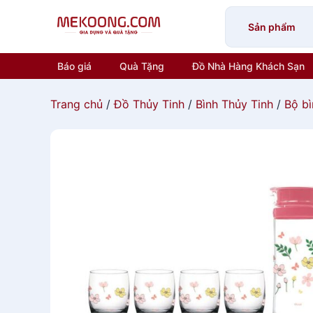
Skip
to
Sản phẩm
content
Báo giá
Quà Tặng
Đồ Nhà Hàng Khách Sạn
Trang chủ
/
Đồ Thủy Tinh
/
Bình Thủy Tinh
/
Bộ bì