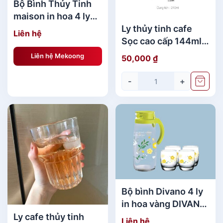
Bộ Bình Thủy Tinh
maison in hoa 4 ly
(Lemon)
Ly thủy tinh cafe
Liên hệ
Sọc cao cấp 144ml
210ml cao cấp Thái
Liên hệ Mekoong
50,000
₫
Lan
-
+
Bộ bình Divano 4 ly
in hoa vàng DIVANO
SRING YELLOW
Ly cafe thủy tinh
Liên hệ