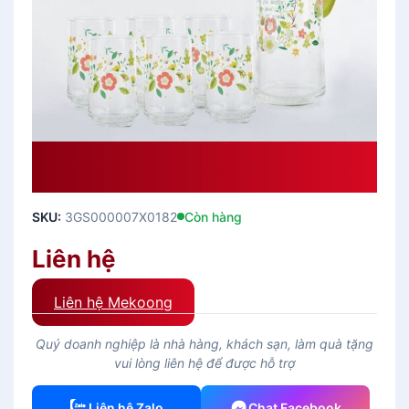
Bộ Bình Patio 6 Ly In Hoa Liti Xanh
PATIO BLUE FLOWER
SKU:
3GS000007X0182
Còn hàng
Liên hệ
Liên hệ Mekoong
Quý doanh nghiệp là nhà hàng, khách sạn, làm quà tặng
vui lòng liên hệ để được hỗ trợ
Liên hệ Zalo
Chat Facebook