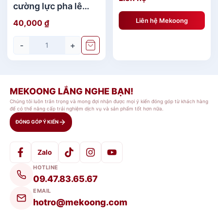
SERVING
cường lực pha lê
DURATUFF chính
Liên hệ Mekoong
40,000
₫
hãng
-
+
MEKOONG LẮNG NGHE BẠN!
Chúng tôi luôn trân trọng và mong đợi nhận được mọi ý kiến đóng góp từ khách hàng
để có thể nâng cấp trải nghiệm dịch vụ và sản phẩm tốt hơn nữa.
ĐÓNG GÓP Ý KIẾN
Zalo
HOTLINE
09.47.83.65.67
EMAIL
hotro@mekoong.com