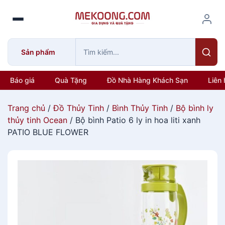
S
k
i
p
Sản phẩm
t
o
c
Báo giá
Quà Tặng
Đồ Nhà Hàng Khách Sạn
Liên 
o
n
Trang chủ
/
Đồ Thủy Tinh
/
Bình Thủy Tinh
/
Bộ bình ly
t
thủy tinh Ocean
/ Bộ bình Patio 6 ly in hoa liti xanh
e
PATIO BLUE FLOWER
n
t