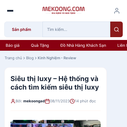
S
k
i
p
Sản phẩm
t
o
c
Báo giá
Quà Tặng
Đồ Nhà Hàng Khách Sạn
Liên 
o
n
Trang chủ
Blog
Kinh Nghiệm - Review
t
e
Siêu thị luxy – Hệ thống và
n
t
cách tìm kiếm siêu thị luxy
Bởi:
mekoongad
08/11/2023
14 phút đọc