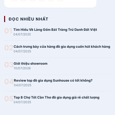
WinMart+ Gần Đây
Siêu Thị Dabaco Gần Đây
Xem Chi Tiết
Siêu thị luxy Gần Đây
Xem Chi Tiết
ĐỌC NHIỀU NHẤT
Siêu thị thành đô Gần
01
Tìm Hiểu Về Làng Gốm Bát Tràng Trứ Danh Đất Việt
Xem Chi Tiết
Đây
04/07/2025
Siêu thị Đức Thành Gần
Xem Chi Tiết
02
Cách trưng bày cửa hàng đồ gia dụng cuốn hút khách hàng
Đây
04/07/2025
Siêu thị Hàn Quốc
Xem Chi Tiết
03
Siêu thị Nhật Bản
Giới thiệu showroom
Xem Chi Tiết
10/07/2026
Siêu thị Nội Thất
Xem Chi Tiết
Siêu thị Mini Gần Đây
Xem Chi Tiết
04
Review top đồ gia dụng Sunhouse có tốt không?
04/07/2025
Siêu thị Lan Chi Gần Đây
Xem Chi Tiết
Siêu Thị Thuốc Gần Đây
Xem Chi Tiết
05
Top 8 Chợ Tốt Cần Thơ đồ gia dụng giá rẻ chất lượng
Siêu Thị Điện Máy Gần
04/07/2025
Xem Chi Tiết
Đây