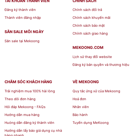
TÀI KHOÀN THÀNH VIÊN
CHÍNH SÁCH
Đăng ký thành viên
Chính sách đổi trả
Thành viên đăng nhập
Chính sách khuyến mãi
Chính sách bảo mật
SĂN SALE MỖI NGÀY
Chính sách giao hàng
Săn sale tại Mekoong
MEKOONG.COM
Lịch sử thay đổi website
Đăng ký bản quyền và thương hiệu
CHĂM SÓC KHÁCH HÀNG
VỀ MEKOONG
Trải nghiệm mua 100% hài lòng
Quy tắc ứng xử của Mekoong
Theo dõi đơn hàng
Hoá đơn
Hỏi đáp Mekoong - FAQs
Nhân viên
Hướng dẫn mua hàng
Bảo hành
Huóng dẫn đăng ký thành viên
Tuyển dụng MeKoong
Hướng dẫn lấy báo giá dụng cụ nhà
hàng nhanh