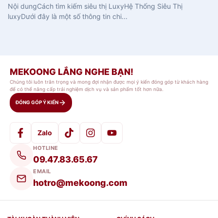
Nội dungCách tìm kiếm siêu thị LuxyHệ Thống Siêu Thị
luxyDưới đây là một số thông tin chi...
MEKOONG LẮNG NGHE BẠN!
Chúng tôi luôn trân trọng và mong đợi nhận được mọi ý kiến đóng góp từ khách hàng
để có thể nâng cấp trải nghiệm dịch vụ và sản phẩm tốt hơn nữa.
ĐÓNG GÓP Ý KIẾN
Zalo
HOTLINE
09.47.83.65.67
EMAIL
hotro@mekoong.com