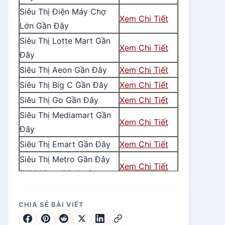
Siêu Thị Điện Máy Chợ
Xem Chi Tiết
Lớn Gần Đây
Siêu Thị Lotte Mart Gần
Xem Chi Tiết
Đây
Siêu Thị Aeon Gần Đây
Xem Chi Tiết
Siêu Thị Big C Gần Đây
Xem Chi Tiết
Siêu Thị Go Gần Đây
Xem Chi Tiết
Siêu Thị Mediamart Gần
Xem Chi Tiết
Đây
Siêu Thị Emart Gần Đây
Xem Chi Tiết
Siêu Thị Metro Gần Đây
Xem Chi Tiết
(MM Mega Market)
Siêu Thị Co.opMart Gần
Xem Chi Tiết
Đây
CHIA SẺ BÀI VIẾT
Siêu Thị VinMart/
Xem Chi Tiết