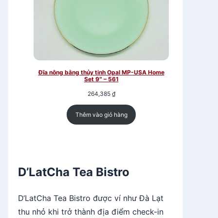
Đĩa nông bằng thủy tinh Opal MP-USA Home
Set 9″ – 561
264,385
₫
Thêm vào giỏ hàng
D’LatCha Tea Bistro
D‘LatCha Tea Bistro được ví như Đà Lạt
thu nhỏ khi trở thành địa điểm check-in