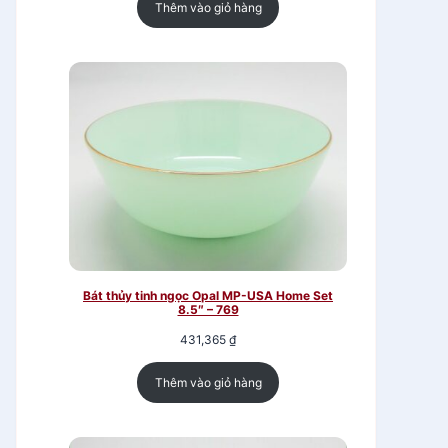
Thêm vào giỏ hàng
Bát thủy tinh ngọc Opal MP-USA Home Set
8.5″ – 769
431,365
₫
Thêm vào giỏ hàng