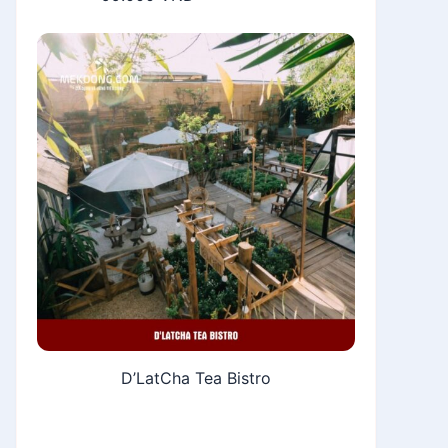
D’LatCha Tea Bistro