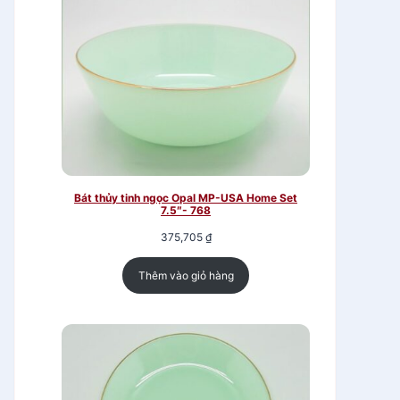
Bát thủy tinh ngọc Opal MP-USA Home Set
7.5″- 768
375,705
₫
Thêm vào giỏ hàng