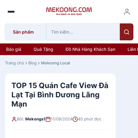
S
k
i
p
Sản phẩm
t
o
c
Báo giá
Quà Tặng
Đồ Nhà Hàng Khách Sạn
Liên 
o
n
Trang chủ
Blog
Mekoong Local
t
e
TOP 15 Quán Cafe View Đà
n
t
Lạt Tại Bình Dương Lãng
Mạn
Bởi:
Mekongs1
11/09/2024
45 phút đọc