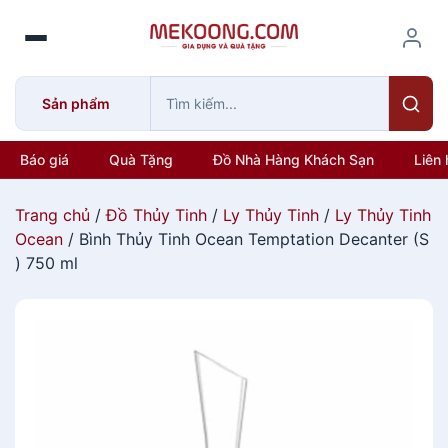
S
k
i
p
Sản phẩm
t
o
c
Báo giá
Quà Tặng
Đồ Nhà Hàng Khách Sạn
Liên 
o
n
Trang chủ
/
Đồ Thủy Tinh
/
Ly Thủy Tinh
/
Ly Thủy Tinh
t
Ocean
/ Bình Thủy Tinh Ocean Temptation Decanter (S
e
) 750 ml
n
t