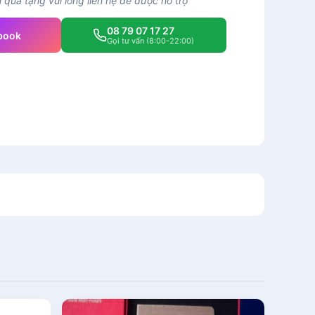
quà tặng vui lòng liên hệ để được hỗ trợ
08 79 07 17 27
book
Gọi tư vấn (8:00-22:00)