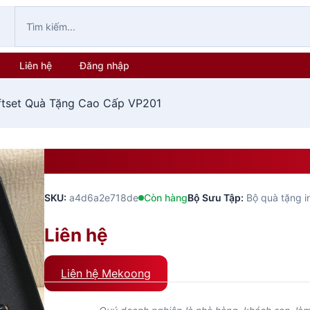
Liên hệ
Đăng nhập
ftset Quà Tặng Cao Cấp VP201
Bộ Giftset Quà Tặng Cao C
SKU:
a4d6a2e718de
Còn hàng
Bộ Sưu Tập:
Bộ quà tặng i
Liên hệ
Liên hệ Mekoong