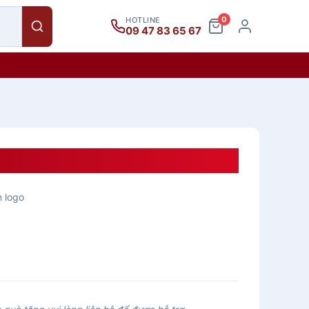
0
HOTLINE
09 47 83 65 67
ấp VP201
n logo