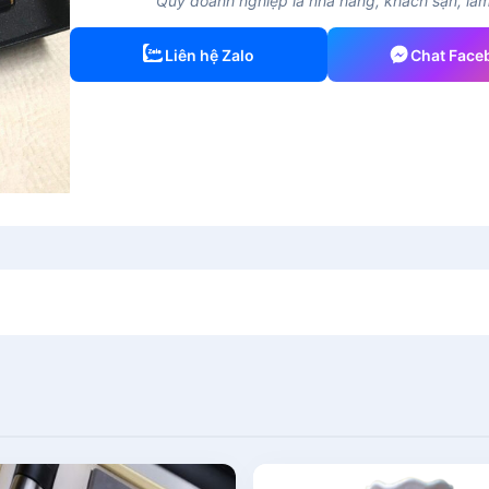
Quý doanh nghiệp là nhà hàng, khách sạn, làm 
Liên hệ Zalo
Chat Face