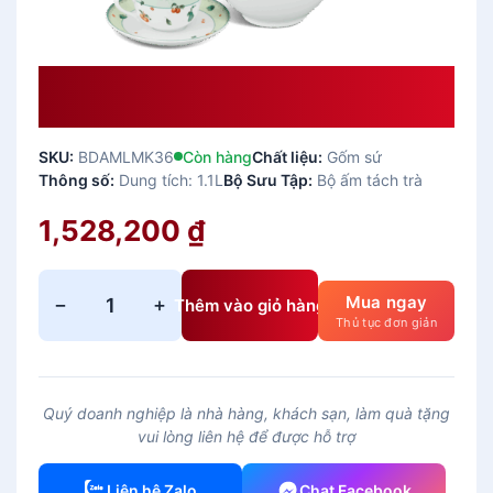
Bộ Trà Minh Long 1.1 L Camelia Quả
Ngọt Giá Rẻ
SKU:
BDAMLMK36
Còn hàng
Chất liệu:
Gốm sứ
Thông số:
Dung tích: 1.1L
Bộ Sưu Tập:
Bộ ấm tách trà
1,528,200
₫
Mua ngay
−
+
Thêm vào giỏ hàng
B
Thủ tục đơn giản
ộ
T
r
Quý doanh nghiệp là nhà hàng, khách sạn, làm quà tặng
à
vui lòng liên hệ để được hỗ trợ
M
i
Liên hệ Zalo
Chat Facebook