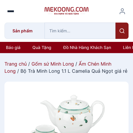
S
k
i
p
Sản phẩm
t
o
c
Báo giá
Quà Tặng
Đồ Nhà Hàng Khách Sạn
Liên 
o
n
Trang chủ
/
Gốm sứ Minh Long
/
Ấm Chén Minh
t
Long
/ Bộ Trà Minh Long 1.1 L Camelia Quả Ngọt giá rẻ
e
n
t