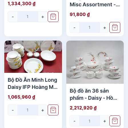
Phẩm Đẹp
Trọng lượng
1,334,300
₫
Misc Assortment -
2.915 gr
Trắng
91,800
₫
-
+
Màu sắc
Vàng, Xanh lá, Trắng
-
+
Phong cách
Thiên nhiên, Tươi tắn, Hiện đại
Bộ Đồ Ăn Minh Long
Daisy IFP Hoàng Mai
Bộ đồ ăn 36 sản
22 Sản Phẩm Giá rẻ
1,065,960
₫
phẩm - Daisy - Hồng
Mai
2,212,920
₫
-
+
-
+