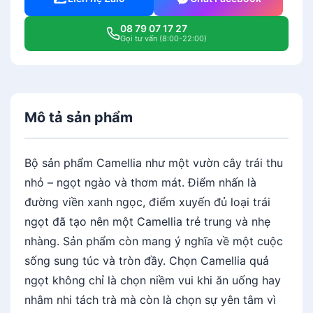
n
h
08 79 07 17 27
L
Gọi tư vấn (8:00-22:00)
o
n
g
1
Mô tả sản phẩm
.
1
L
Bộ sản phẩm Camellia như một vườn cây trái thu
C
nhỏ – ngọt ngào và thơm mát. Điểm nhấn là
a
đường viền xanh ngọc, điểm xuyến đủ loại trái
m
ngọt đã tạo nên một Camellia trẻ trung và nhẹ
e
l
nhàng. Sản phẩm còn mang ý nghĩa về một cuộc
i
sống sung túc và tròn đầy. Chọn Camellia quả
a
ngọt không chỉ là chọn niềm vui khi ăn uống hay
Q
nhâm nhi tách trà mà còn là chọn sự yên tâm vì
u